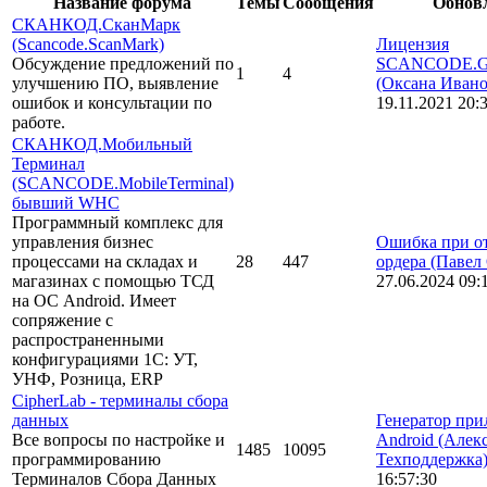
Название форума
Темы
Сообщения
Обнов
СКАНКОД.СканМарк
(Scancode.ScanMark)
Лицензия
Обсуждение предложений по
SCANCODE.Gen
1
4
улучшению ПО, выявление
(Оксана Ивано
ошибок и консультации по
19.11.2021 20:
работе.
СКАНКОД.Мобильный
Терминал
(SCANCODE.MobileTerminal)
бывший WHC
Программный комплекс для
управления бизнес
Ошибка при о
процессами на складах и
28
447
ордера
(Павел
магазинах с помощью ТСД
27.06.2024 09:
на ОС Android. Имеет
сопряжение с
распространенными
конфигурациями 1С: УТ,
УНФ, Розница, ERP
CipherLab - терминалы сбора
данных
Генератор пр
Все вопросы по настройке и
Android
(Алек
1485
10095
программированию
Техподдержка
Терминалов Сбора Данных
16:57:30