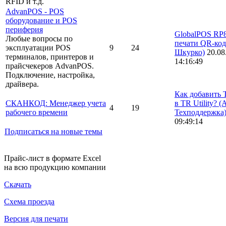
RFID и т.д.
AdvanPOS - POS
оборудование и POS
периферия
GlobalPOS RP8
Любые вопросы по
печати QR-ко
эксплуатации POS
9
24
Шкурко)
20.08
терминалов, принтеров и
14:16:49
прайсчекеров AdvanPOS.
Подключение, настройка,
драйвера.
Как добавить
СКАНКОД: Менеджер учета
в TR Utility?
(
4
19
рабочего времени
Техподдержка
09:49:14
Подписаться на новые темы
Прайс-лист в формате Excel
на всю продукцию компании
Скачать
Схема проезда
Версия для печати