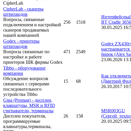
CipherLab
CipherLab - сканеры
штрихкодов
Интерфейсный
Вопросы, связанные
256
1518
BT Cradle 365
подключением и настройкой
30.05.2025 16:
сканеров продаваемых
нашей компанией
Godex - принтеры
Godex ZX430i
штрихкодов
настраивается
Вопросы связанные по
471
2549
бирок
(Alex Sa
настройке и работе
23.06.2026 13:
принтеров ШК фирмы Godex
Tibbo - оборудование
компании
Как отключить
Обсуждение вопросов
15
68
(Дмитрий Фил
связанных с серверами
26.10.2017 10:
последовательного
устройства Tibbo
Giga (Promag) - дисплеи,
клавиатуры, MSR и RFID
считыватели, терминалы
MSR003GU
Дисплеи покупателя,
26
158
(Сергей_техпо
программируемые
20.10.2025 09:
клавиатуры,терминалы,