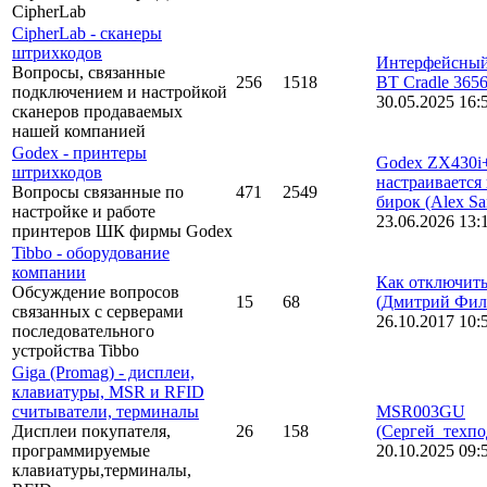
CipherLab
CipherLab - сканеры
штрихкодов
Интерфейсный
Вопросы, связанные
256
1518
BT Cradle 365
подключением и настройкой
30.05.2025 16:
сканеров продаваемых
нашей компанией
Godex - принтеры
Godex ZX430i
штрихкодов
настраивается
Вопросы связанные по
471
2549
бирок
(Alex Sa
настройке и работе
23.06.2026 13:
принтеров ШК фирмы Godex
Tibbo - оборудование
компании
Как отключить
Обсуждение вопросов
15
68
(Дмитрий Фил
связанных с серверами
26.10.2017 10:
последовательного
устройства Tibbo
Giga (Promag) - дисплеи,
клавиатуры, MSR и RFID
считыватели, терминалы
MSR003GU
Дисплеи покупателя,
26
158
(Сергей_техпо
программируемые
20.10.2025 09:
клавиатуры,терминалы,