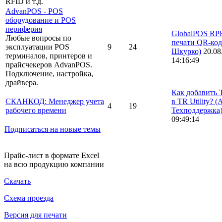
RFID и т.д.
AdvanPOS - POS
оборудование и POS
периферия
GlobalPOS RP8
Любые вопросы по
печати QR-ко
эксплуатации POS
9
24
Шкурко)
20.08
терминалов, принтеров и
14:16:49
прайсчекеров AdvanPOS.
Подключение, настройка,
драйвера.
Как добавить
СКАНКОД: Менеджер учета
в TR Utility?
(
4
19
рабочего времени
Техподдержка
09:49:14
Подписаться на новые темы
Прайс-лист в формате Excel
на всю продукцию компании
Скачать
Схема проезда
Версия для печати