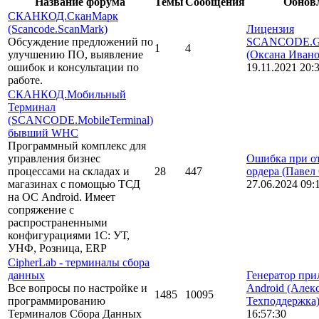
Название форума
Темы
Сообщения
Обнов
СКАНКОД.СканМарк
(Scancode.ScanMark)
Лицензия
Обсуждение предложений по
SCANCODE.Gen
1
4
улучшению ПО, выявление
(Оксана Ивано
ошибок и консультации по
19.11.2021 20:
работе.
СКАНКОД.Мобильный
Терминал
(SCANCODE.MobileTerminal)
бывший WHC
Программный комплекс для
управления бизнес
Ошибка при о
процессами на складах и
28
447
ордера
(Павел
магазинах с помощью ТСД
27.06.2024 09:
на ОС Android. Имеет
сопряжение с
распространенными
конфигурациями 1С: УТ,
УНФ, Розница, ERP
CipherLab - терминалы сбора
данных
Генератор пр
Все вопросы по настройке и
Android
(Алек
1485
10095
программированию
Техподдержка
Терминалов Сбора Данных
16:57:30