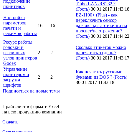
подключение
Tibbo LAN-RS232 ?
принтеров
(Гость)
30.01.2017 11:43:18
EZ-1100+ (Plus) - как
Настройка
переключить сенсор
параметров
16
16
датчика края этикетки на
печати и
просвет/на отражение?
режимов работы
(Гость)
30.01.2017 11:44:22
Ресурс работы
головки и
Сколько этикеток можно
различных
2
2
напечатать за день ?
узлов принтеров
(Гость)
30.01.2017 11:43:17
Godex
Управление
Как печатать русскими
принтером и
2
2
буквами из DOS ?
(Гость)
загрузка
30.01.2017 11:43:18
шрифтов
Подписаться на новые темы
Прайс-лист в формате Excel
на всю продукцию компании
Скачать
Схема проезда