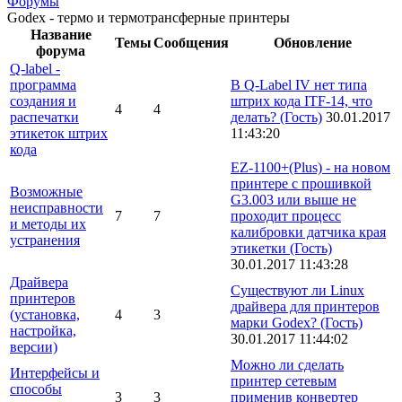
Форумы
Godex - термо и термотрансферные принтеры
Название
Темы
Сообщения
Обновление
форума
Q-label -
программа
В Q-Label IV нет типа
создания и
штрих кода ITF-14, что
4
4
распечатки
делать?
(Гость)
30.01.2017
этикеток штрих
11:43:20
кода
EZ-1100+(Plus) - на новом
принтере с прошивкой
Возможные
G3.003 или выше не
неисправности
7
7
проходит процесс
и методы их
калибровки датчика края
устранения
этикетки
(Гость)
30.01.2017 11:43:28
Драйвера
Существуют ли Linux
принтеров
драйвера для принтеров
(установка,
4
3
марки Godex?
(Гость)
настройка,
30.01.2017 11:44:02
версии)
Можно ли сделать
Интерфейсы и
принтер сетевым
способы
3
3
применив конвертер