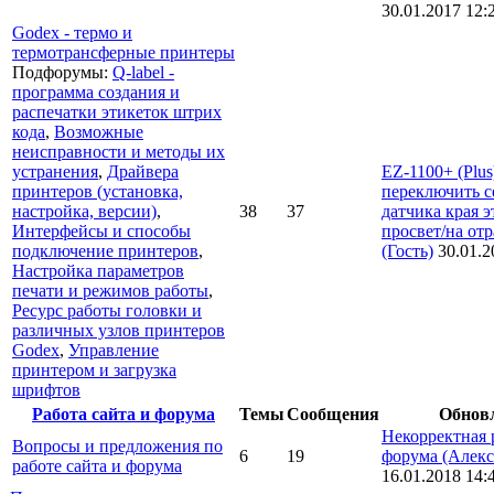
30.01.2017 12:
Godex - термо и
термотрансферные принтеры
Подфорумы:
Q-label -
программа создания и
распечатки этикеток штрих
кода
,
Возможные
неисправности и методы их
устранения
,
Драйвера
EZ-1100+ (Plus)
принтеров (установка,
переключить с
настройка, версии)
,
38
37
датчика края э
Интерфейсы и способы
просвет/на от
подключение принтеров
,
(Гость)
30.01.2
Настройка параметров
печати и режимов работы
,
Ресурс работы головки и
различных узлов принтеров
Godex
,
Управление
принтером и загрузка
шрифтов
Работа сайта и форума
Темы
Сообщения
Обнов
Некорректная 
Вопросы и предложения по
6
19
форума
(Алекс
работе сайта и форума
16.01.2018 14: