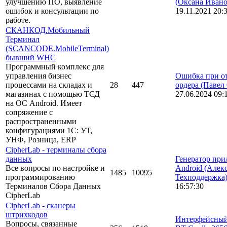
улучшению ПО, выявление
(Оксана Ивано
ошибок и консультации по
19.11.2021 20:
работе.
СКАНКОД.Мобильный
Терминал
(SCANCODE.MobileTerminal)
бывший WHC
Программный комплекс для
управления бизнес
Ошибка при о
процессами на складах и
28
447
ордера
(Павел
магазинах с помощью ТСД
27.06.2024 09:
на ОС Android. Имеет
сопряжение с
распространенными
конфигурациями 1С: УТ,
УНФ, Розница, ERP
CipherLab - терминалы сбора
данных
Генератор пр
Все вопросы по настройке и
Android
(Алек
1485
10095
программированию
Техподдержка
Терминалов Сбора Данных
16:57:30
CipherLab
CipherLab - сканеры
штрихкодов
Интерфейсный
Вопросы, связанные