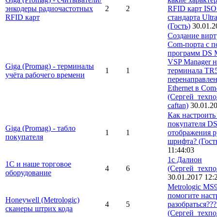
энкодеры радиочастотных
2
2
RFID карт IS
RFID карт
стандарта Ultr
(Гость)
30.01.2
Создание вирт
Com-порта с 
программ DS 
VSP Manager н
Giga (Promag) - терминалы
1
1
терминала TR5
учёта рабочего времени
перенаправлен
Ethernet в Com
(Сергей_техп
caftan)
30.01.2
Как настроить
покупателя D
Giga (Promag) - табло
1
1
отображения р
покупателя
шрифта?
(Гост
11:44:03
1c Далион
1С и наше торговое
4
6
(Сергей_техпо
оборудование
30.01.2017 12:
Metrologic MS
помогите наст
Honeywell (Metrologic)
4
5
разобраться???
сканеры штрих кода
(Сергей_техпо