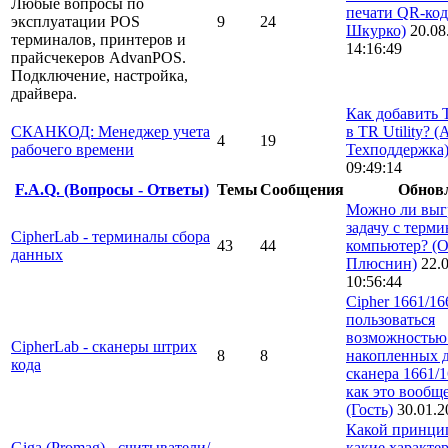
Любые вопросы по
печати QR-ко
эксплуатации POS
9
24
Шкурко)
20.08
терминалов, принтеров и
14:16:49
прайсчекеров AdvanPOS.
Подключение, настройка,
драйвера.
Как добавить
СКАНКОД: Менеджер учета
в TR Utility?
(
4
19
рабочего времени
Техподдержка
09:49:14
F.A.Q. (Вопросы - Ответы)
Темы
Сообщения
Обнов
Можно ли выг
задачу с терми
CipherLab - терминалы сбора
43
44
компьютер?
(О
данных
Плюснин)
22.
10:56:44
Cipher 1661/16
пользоваться
возможностью
CipherLab - сканеры штрих
8
8
накопленных 
кода
сканера 1661/
как это вообще
(Гость)
30.01.2
Какой принци
Giga (Promag) - cчитыватели/
какие характе