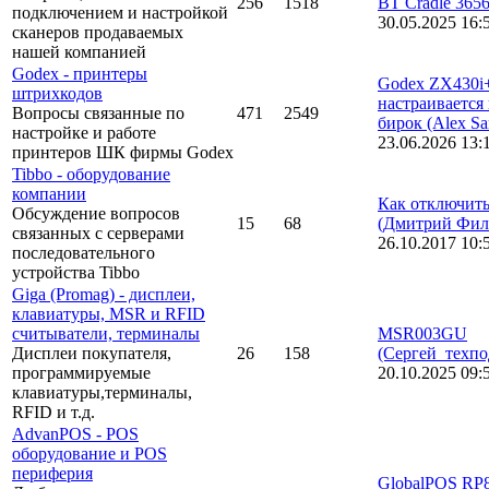
256
1518
BT Cradle 365
подключением и настройкой
30.05.2025 16:
сканеров продаваемых
нашей компанией
Godex - принтеры
Godex ZX430i
штрихкодов
настраивается
Вопросы связанные по
471
2549
бирок
(Alex Sa
настройке и работе
23.06.2026 13:
принтеров ШК фирмы Godex
Tibbo - оборудование
компании
Как отключить
Обсуждение вопросов
15
68
(Дмитрий Фил
связанных с серверами
26.10.2017 10:
последовательного
устройства Tibbo
Giga (Promag) - дисплеи,
клавиатуры, MSR и RFID
считыватели, терминалы
MSR003GU
Дисплеи покупателя,
26
158
(Сергей_техпо
программируемые
20.10.2025 09:
клавиатуры,терминалы,
RFID и т.д.
AdvanPOS - POS
оборудование и POS
периферия
GlobalPOS RP8