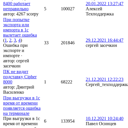
8400 работает
20.01.2022 13:27:47
неправильно
5
100027
Алексей
автор:
4267 scorpy
Техподдержка
При попытке
экспорта или
импорта в 1с
вылетает ошибка
(
1
,
2
,
3
,
4
)
29.12.2021 16:44:47
33
201846
Ошибка при
сергей засечкин
экспорте и
импорте
·
автор:
сергей
засечкин
ПК не видит
подставку Cipher
21.12.2021 12:22:23
8000
1
68222
Сергей_техподдержк
автор:
Дмитрий
Василенко
При выгрузки в 1с
время от времени
появляется ошибка
на терминале
При выгрузки в 1с
10.12.2021 10:24:40
6
133954
время от времени
Павел Осинцев