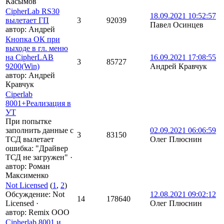
Касымов
CipherLab RS30
18.09.2021 10:52:57
вылетает ГП
3
92039
Павел Осинцев
автор:
Андрей
Кнопка ОК при
выходе в гл. меню
на CipherLAB
16.09.2021 17:08:55
3
85727
9200(Win)
Андрей Кравчук
автор:
Андрей
Кравчук
Ciperlab
8001+Реализация в
УТ
При попытке
заполнить данные с
02.09.2021 06:06:59
3
83150
ТСД вылетает
Олег Плюснин
ошибка: "Драйвер
ТСД не загружен"
·
автор:
Роман
Максименко
Not Licensed
(
1
,
2
)
Обсуждение: Not
12.08.2021 09:02:12
14
178640
Licensed
·
Олег Плюснин
автор:
Remix OOO
Cipherlab 8001 и