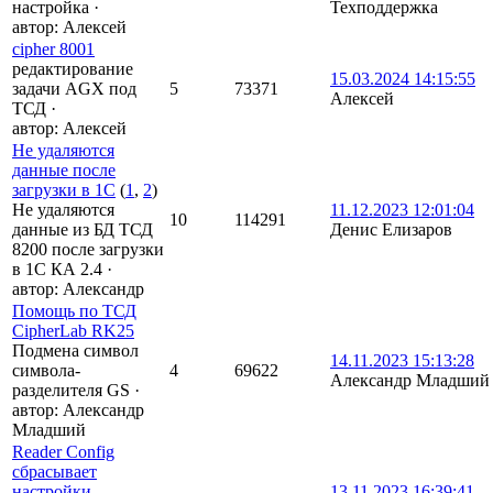
настройка
·
Техподдержка
автор:
Алексей
cipher 8001
редактирование
15.03.2024 14:15:55
задачи AGX под
5
73371
Алексей
ТСД
·
автор:
Алексей
Не удаляются
данные после
загрузки в 1С
(
1
,
2
)
Не удаляются
11.12.2023 12:01:04
10
114291
данные из БД ТСД
Денис Елизаров
8200 после загрузки
в 1С КА 2.4
·
автор:
Александр
Помощь по ТСД
CipherLab RK25
Подмена символ
14.11.2023 15:13:28
символа-
4
69622
Александр Младший
разделителя GS
·
автор:
Александр
Младший
Reader Config
сбрасывает
настройки
13.11.2023 16:39:41