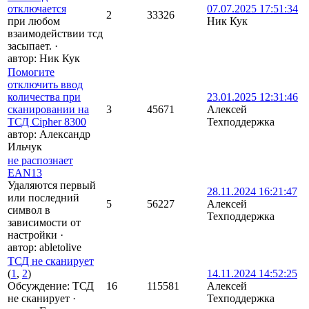
отключается
07.07.2025 17:51:34
2
33326
при любом
Ник Кук
взаимодействии тсд
засыпает.
·
автор:
Ник Кук
Помогите
отключить ввод
количества при
23.01.2025 12:31:46
сканировании на
3
45671
Алексей
ТСД Cipher 8300
Техподдержка
автор:
Александр
Ильчук
не распознает
EAN13
Удаляются первый
28.11.2024 16:21:47
или последний
5
56227
Алексей
символ в
Техподдержка
зависимости от
настройки
·
автор:
abletolive
ТСД не сканирует
(
1
,
2
)
14.11.2024 14:52:25
Обсуждение: ТСД
16
115581
Алексей
не сканирует
·
Техподдержка