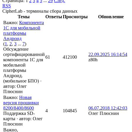
Страницы:
1
2
3
4
5
...
29
След.
RSS
CipherLab - терминалы сбора данных
Темы
Ответы
Просмотры
Обновление
Важно
:
Компонента
1С для мобильной
платформы
Андроид
(
1
,
2
,
3
...
7
)
Обсуждение
сертифицированной
22.09.2025 16:14:54
61
412100
компоненты 1С для
z80h
мобильной
платформы
Андроид.
(мобильное БПО)
·
автор:
Олег
Плюснин
Важно
:
Новая
версия прошивки
8200/8400/8600
06.07.2018 12:42:03
4
104845
Поддержка SD-
Олег Плюснин
карты
·
автор:
Олег
Плюснин
Важно
,