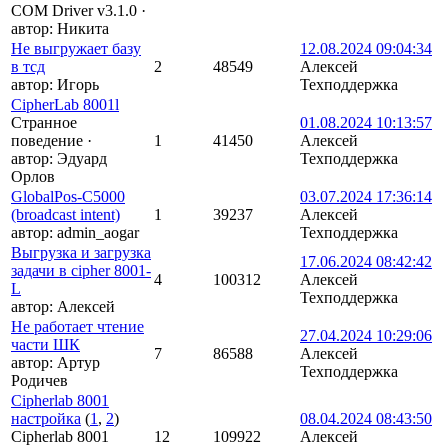
COM Driver v3.1.0
·
автор:
Никита
Не выгружает базу
12.08.2024 09:04:34
в тсд
2
48549
Алексей
автор:
Игорь
Техподдержка
CipherLab 8001l
Странное
01.08.2024 10:13:57
поведение
·
1
41450
Алексей
автор:
Эдуард
Техподдержка
Орлов
GlobalPos-C5000
03.07.2024 17:36:14
(broadcast intent)
1
39237
Алексей
автор:
admin_aogar
Техподдержка
Выгрузка и загрузка
17.06.2024 08:42:42
задачи в cipher 8001-
4
100312
Алексей
L
Техподдержка
автор:
Алексей
Не работает чтение
27.04.2024 10:29:06
части ШК
7
86588
Алексей
автор:
Артур
Техподдержка
Родичев
Cipherlab 8001
настройка
(
1
,
2
)
08.04.2024 08:43:50
Cipherlab 8001
12
109922
Алексей