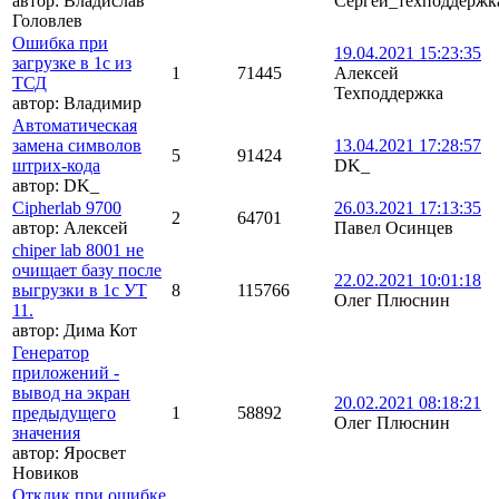
автор:
Владислав
Сергей_техподдержк
Головлев
Ошибка при
19.04.2021 15:23:35
загрузке в 1с из
1
71445
Алексей
ТСД
Техподдержка
автор:
Владимир
Автоматическая
замена символов
13.04.2021 17:28:57
5
91424
штрих-кода
DK_
автор:
DK_
Cipherlab 9700
26.03.2021 17:13:35
2
64701
автор:
Алексей
Павел Осинцев
chiper lab 8001 не
очищает базу после
22.02.2021 10:01:18
выгрузки в 1с УТ
8
115766
Олег Плюснин
11.
автор:
Дима Кот
Генератор
приложений -
вывод на экран
20.02.2021 08:18:21
предыдущего
1
58892
Олег Плюснин
значения
автор:
Яросвет
Новиков
Отклик при ошибке