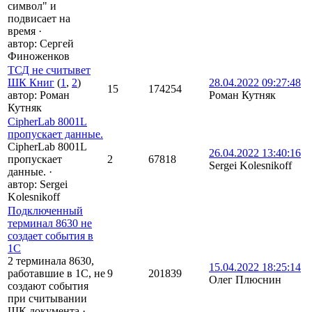
символ" и
подвисает на
время
·
автор:
Сергей
Финоженков
ТСД не считывет
ШК Книг
(
1
,
2
)
28.04.2022 09:27:48
15
174254
автор:
Роман
Роман Кутняк
Кутняк
СipherLab 8001L
пропускает данные.
СipherLab 8001L
26.04.2022 13:40:16
пропускает
2
67818
Sergei Kolesnikoff
данные.
·
автор:
Sergei
Kolesnikoff
Подключенный
терминал 8630 не
создает события в
1С
2 терминала 8630,
15.04.2022 18:25:14
работавшие в 1С, не
9
201839
Олег Плюснин
создают события
при считывании
ШК документа
·