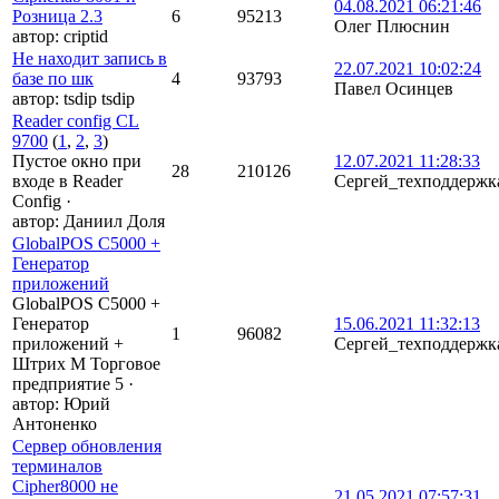
04.08.2021 06:21:46
Розница 2.3
6
95213
Олег Плюснин
автор:
criptid
Не находит запись в
22.07.2021 10:02:24
базе по шк
4
93793
Павел Осинцев
автор:
tsdip tsdip
Reader config CL
9700
(
1
,
2
,
3
)
Пустое окно при
12.07.2021 11:28:33
28
210126
входе в Reader
Сергей_техподдержк
Config
·
автор:
Даниил Доля
GlobalPOS C5000 +
Генератор
приложений
GlobalPOS C5000 +
Генератор
15.06.2021 11:32:13
1
96082
приложений +
Сергей_техподдержк
Штрих М Торговое
предприятие 5
·
автор:
Юрий
Антоненко
Сервер обновления
терминалов
Cipher8000 не
21.05.2021 07:57:31