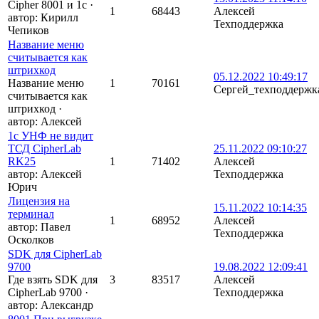
Cipher 8001 и 1с
·
1
68443
Алексей
автор:
Кирилл
Техподдержка
Чепиков
Название меню
считывается как
штрихкод
05.12.2022 10:49:17
Название меню
1
70161
Сергей_техподдержк
считывается как
штрихкод
·
автор:
Алексей
1с УНФ не видит
ТСД CipherLab
25.11.2022 09:10:27
RK25
1
71402
Алексей
автор:
Алексей
Техподдержка
Юрич
Лицензия на
15.11.2022 10:14:35
терминал
1
68952
Алексей
автор:
Павел
Техподдержка
Осколков
SDK для CipherLab
9700
19.08.2022 12:09:41
Где взять SDK для
3
83517
Алексей
CipherLab 9700
·
Техподдержка
автор:
Александр