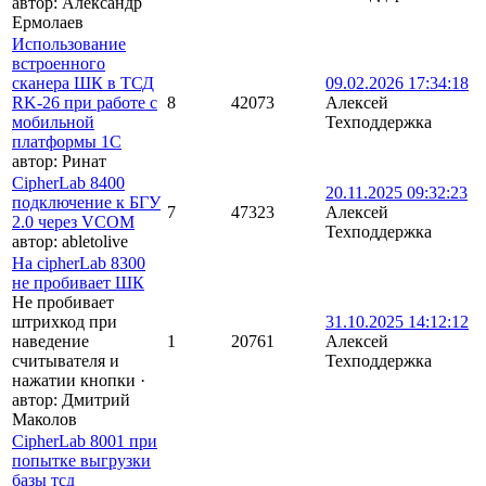
автор:
Александр
Ермолаев
Использование
встроенного
сканера ШК в ТСД
09.02.2026 17:34:18
RK-26 при работе с
8
42073
Алексей
мобильной
Техподдержка
платформы 1С
автор:
Ринат
CipherLab 8400
20.11.2025 09:32:23
подключение к БГУ
7
47323
Алексей
2.0 через VCOM
Техподдержка
автор:
abletolive
На cipherLab 8300
не пробивает ШК
Не пробивает
штрихкод при
31.10.2025 14:12:12
наведение
1
20761
Алексей
считывателя и
Техподдержка
нажатии кнопки
·
автор:
Дмитрий
Маколов
CipherLab 8001 при
попытке выгрузки
базы тсд