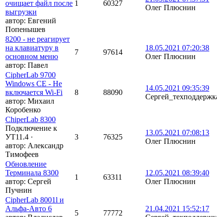
очищает файл после
1
60327
Олег Плюснин
выгрузки
автор:
Евгений
Попенышев
8200 - не реагирует
на клавиатуру в
18.05.2021 07:20:38
7
97614
основном меню
Олег Плюснин
автор:
Павел
CipherLab 9700
Windows CE - Не
14.05.2021 09:35:39
включается Wi-Fi
8
88090
Сергей_техподдержк
автор:
Михаил
Коробенко
ChiperLab 8300
Подключение к
13.05.2021 07:08:13
УТ11.4
·
3
76325
Олег Плюснин
автор:
Александр
Тимофеев
Обновление
Терминала 8300
12.05.2021 08:39:40
1
63311
автор:
Сергей
Олег Плюснин
Пучнин
CipherLab 8001l и
Альфа-Авто 6
21.04.2021 15:52:17
5
77772