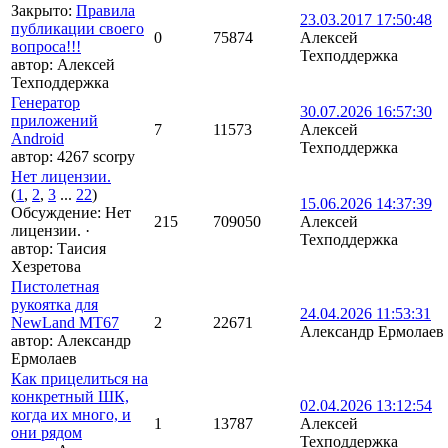
Закрыто
:
Правила
23.03.2017 17:50:48
публикации своего
0
75874
Алексей
вопроса!!!
Техподдержка
автор:
Алексей
Техподдержка
Генератор
30.07.2026 16:57:30
приложений
7
11573
Алексей
Android
Техподдержка
автор:
4267 scorpy
Нет лицензии.
(
1
,
2
,
3
...
22
)
15.06.2026 14:37:39
Обсуждение: Нет
215
709050
Алексей
лицензии.
·
Техподдержка
автор:
Таисия
Хезретова
Пистолетная
рукоятка для
24.04.2026 11:53:31
NewLand MT67
2
22671
Александр Ермолаев
автор:
Александр
Ермолаев
Как прицелиться на
конкретный ШК,
02.04.2026 13:12:54
когда их много, и
1
13787
Алексей
они рядом
Техподдержка