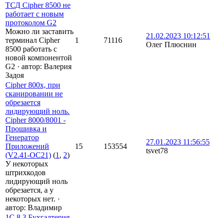
ТСД Cipher 8500 не
работает с новым
протоколом G2
Можно ли заставить
21.02.2023 10:12:51
терминал Cipher
1
71116
Олег Плюснин
8500 работать с
новой компонентой
G2
·
автор:
Валерия
Задоя
Cipher 800x, при
сканировании не
обрезается
лидирующий ноль.
Cipher 8000/8001 -
Прошивка и
Генератор
27.01.2023 11:56:55
Приложений
15
153554
tsvet78
(V2.41-OC21)
(
1
,
2
)
У некоторых
штрихкодов
лидирующий ноль
обрезается, а у
некоторых нет.
·
автор:
Владимир
1С 8.3 Бухгалтерия