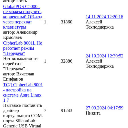
автор:
Гость
GlobalPOS C5000 -
не можем получить
корректный QR-код
14.11.2024 12:20:16
через перехват
1
31860
Алексей
клавиатуры
Техподдержка
автор:
Александр
Ермолаев
CipherLab 8001L Не
работает режим
"Передача"
24.10.2024 12:39:52
Нет возможности
1
32886
Алексей
перейти в
Техподдержка
"Передача"
·
автор:
Вячеслав
Епифанов
ТСД CipherLab 8001
- настройка на
системе Astra Linux
1.7
Пытаюсь поставить
27.09.2024 04:17:59
драйвер
7
91243
Никита
виртуального COM-
порта SiliconLab
Generic USB Virtual