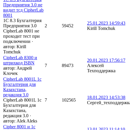
Предприятия 3.0 не
видит тсд CipherLab
8001
1С 8.3 Бухгалтерия
25.01.2023 14:59:43
Предприятия 3.0
2
59452
Kirill Tomchuk
CipherLab 8001 не
проходит тест при
подключении
·
автор:
Kirill
Tomchuk
CipherLab 8300 и
20.01.2023 17:56:17
штрихкод ISBN
7
89473
Алексей
автор:
Андрей
Техподдержка
Клочек
СipherLab 8001L 1с
Бухгалтерия для
Казахстана,
редакция 3.0
18.01.2023 14:53:38
СipherLab 8001L 1с
7
102565
Сергей_техподдержк
Бухгалтерия для
Казахстана,
редакция 3.0
·
автор:
Alek Aleks
Cipher 8001 и 1с
13.01.2023 11:14:10