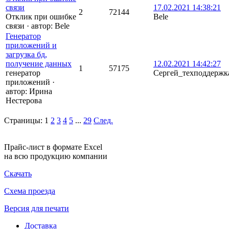
связи
17.02.2021 14:38:21
2
72144
Отклик при ошибке
Bele
связи
·
автор:
Bele
Генератор
приложений и
загрузка бд,
получение данных
12.02.2021 14:42:27
1
57175
генератор
Сергей_техподдержк
приложений
·
автор:
Ирина
Нестерова
Страницы:
1
2
3
4
5
...
29
След.
Прайс-лист в формате Excel
на всю продукцию компании
Скачать
Схема проезда
Версия для печати
Доставка