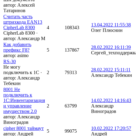
автор:
Алексей
Татаринов
Считать часть
штрихкода EAN13
13.04.2022 11:55:38
CipherLab 8300
4
108343
Олег Плюснин
CipherLab 8300
·
автор:
Александр М
Как добавить
28.02.2022 16:11:39
префикс F8?
5
137867
Сергей_техподдержк
автор:
asimo
RS-30
Не могу
28.02.2022 15:11:11
подключить к 1С
·
2
79313
Александр Тебекин
автор:
Александр
Тебекин
8001 Не
подключить к
1С:Инвентаризация
14.02.2022 14:16:43
и управление
2
63799
Александр
имуществом 2.0
Виноградов
автор:
Александр
Виноградов
cipher 8001 таймаут
10.02.2022 17:20:57
5
99075
автор:
Андрей
Андрей