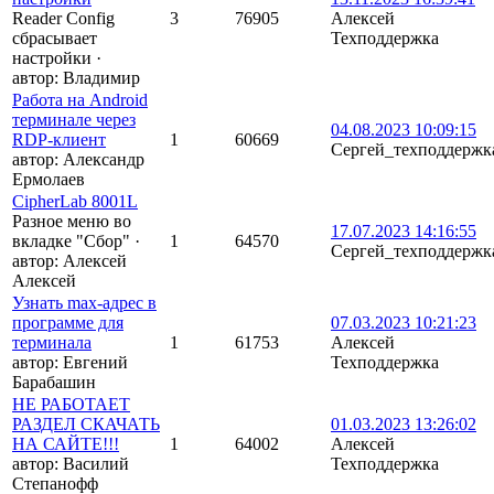
Reader Config
3
76905
Алексей
сбрасывает
Техподдержка
настройки
·
автор:
Владимир
Работа на Android
терминале через
04.08.2023 10:09:15
RDP-клиент
1
60669
Сергей_техподдержк
автор:
Александр
Ермолаев
CipherLab 8001L
Разное меню во
17.07.2023 14:16:55
вкладке "Сбор"
·
1
64570
Сергей_техподдержк
автор:
Алексей
Алексей
Узнать max-адрес в
программе для
07.03.2023 10:21:23
терминала
1
61753
Алексей
автор:
Евгений
Техподдержка
Барабашин
НЕ РАБОТАЕТ
РАЗДЕЛ СКАЧАТЬ
01.03.2023 13:26:02
НА САЙТЕ!!!
1
64002
Алексей
автор:
Василий
Техподдержка
Степанофф