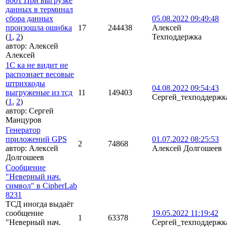
8001 При выгрузке
данных в терминал
сбора данных
05.08.2022 09:49:48
произошла ошибка
17
244438
Алексей
(
1
,
2
)
Техподдержка
автор:
Алексей
Алексей
1С ка не видит не
распознает весовые
штрихкоды
04.08.2022 09:54:43
выгруженые из тсд
11
149403
Сергей_техподдержк
(
1
,
2
)
автор:
Сергей
Манцуров
Генератор
приложений GPS
01.07.2022 08:25:53
2
74868
автор:
Алексей
Алексей Долгошеев
Долгошеев
Сообщение
"Неверный нач.
символ" в CipherLab
8231
ТСД иногда выдаёт
сообщение
19.05.2022 11:19:42
1
63378
"Неверный нач.
Сергей_техподдержк