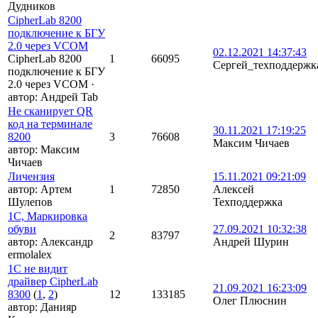
Дудников
CipherLab 8200
подключение к БГУ
2.0 через VCOM
02.12.2021 14:37:43
CipherLab 8200
1
66095
Сергей_техподдержк
подключение к БГУ
2.0 через VCOM
·
автор:
Андрей Tab
Не сканирует QR
код на терминале
30.11.2021 17:19:25
8200
3
76608
Максим Чичаев
автор:
Максим
Чичаев
Личензия
15.11.2021 09:21:09
автор:
Артем
1
72850
Алексей
Шулепов
Техподдержка
1С, Маркировка
обуви
27.09.2021 10:32:38
2
83797
автор:
Александр
Андрей Шурин
ermolalex
1С не видит
драйвер CipherLab
21.09.2021 16:23:09
8300
(
1
,
2
)
12
133185
Олег Плюснин
автор:
Данияр