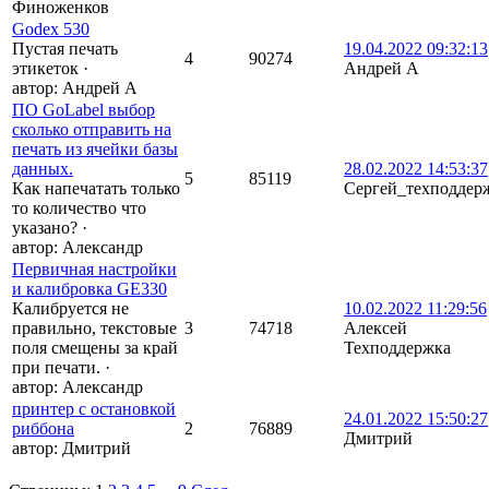
Финоженков
Godex 530
Пустая печать
19.04.2022 09:32:13
4
90274
этикеток
·
Андрей A
автор:
Андрей A
ПО GoLabel выбор
сколько отправить на
печать из ячейки базы
данных.
28.02.2022 14:53:37
5
85119
Как напечатать только
Сергей_техподдер
то количество что
указано?
·
автор:
Александр
Первичная настройки
и калибровка GE330
Калибруется не
10.02.2022 11:29:56
правильно, текстовые
3
74718
Алексей
поля смещены за край
Техподдержка
при печати.
·
автор:
Александр
принтер с остановкой
24.01.2022 15:50:27
риббона
2
76889
Дмитрий
автор:
Дмитрий