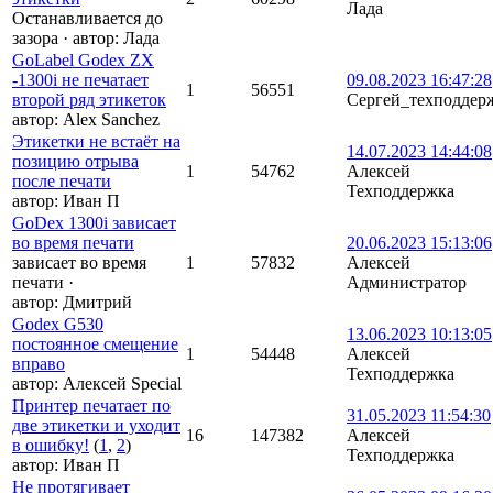
Лада
Останавливается до
зазора
·
автор:
Лада
GoLabel Godex ZX
-1300i не печатает
09.08.2023 16:47:28
1
56551
второй ряд этикеток
Сергей_техподдер
автор:
Alex Sanchez
Этикетки не встаёт на
14.07.2023 14:44:08
позицию отрыва
1
54762
Алексей
после печати
Техподдержка
автор:
Иван П
GoDex 1300i зависает
во время печати
20.06.2023 15:13:06
зависает во время
1
57832
Алексей
печати
·
Администратор
автор:
Дмитрий
Godex G530
13.06.2023 10:13:05
постоянное смещение
1
54448
Алексей
вправо
Техподдержка
автор:
Алексей Special
Принтер печатает по
31.05.2023 11:54:30
две этикетки и уходит
16
147382
Алексей
в ошибку!
(
1
,
2
)
Техподдержка
автор:
Иван П
Не протягивает