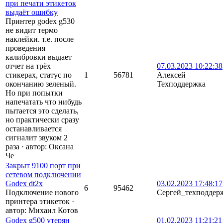
при печати этикеток
выдаёт ошибку
Принтер godex g530
не видит термо
наклейки. т.е. после
проведения
калибровки выдает
отчет на трёх
07.03.2023 10:22:38
стикерах, статус по
1
56781
Алексей
окончанию зеленый.
Техподдержка
Но при попытки
напечатать что нибудь
пытается это сделать,
но практически сразу
останавливается
сигналит звуком 2
раза
·
автор:
Оксана
Че
Закрыт 9100 порт при
сетевом подключении
Godex dt2x
03.02.2023 17:48:17
6
95462
Подключение нового
Сергей_техподдер
принтера этикеток
·
автор:
Михаил Котов
Godex g500 утерян
01.02.2023 11:21:21