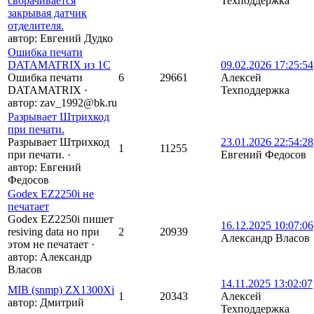
сворачивается
Техподдержка
закрывая датчик
отделителя.
автор:
Евгений Дудко
Ошибка печати
DATAMATRIX из 1С
09.02.2026 17:25:54
Ошибка печати
6
29661
Алексей
DATAMATRIX
·
Техподдержка
автор:
zav_1992@bk.ru
Разрывает Штрихкод
при печати.
Разрывает Штрихкод
23.01.2026 22:54:28
1
11255
при печати.
·
Евгений Федосов
автор:
Евгений
Федосов
Godex EZ2250i не
печатает
Godex EZ2250i пишет
16.12.2025 10:07:06
resiving data но при
2
20939
Александр Власов
этом не печатает
·
автор:
Александр
Власов
14.11.2025 13:02:07
MIB (snmp) ZX1300Xi
1
20343
Алексей
автор:
Дмитрий
Техподдержка