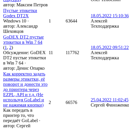
автор:
Максим Петров
Пустые этикетки
Godex DT2X
18.05.2022 15:10:36
Windows 10
·
1
63644
Алексей
автор:
Александр
Техподдержка
Шеховцов
GoDEX DT2 пустые
этикетки в Win 7 64
(
1
,
2
)
18.05.2022 09:51:22
Обсуждение: GoDEX
11
117762
Алексей
DT2 пустые этикетки
Техподдержка
в Win 7 64
·
автор:
Денис Опарко
Как корректно задать
размеры этикетки, её
поворот и донести это
до принтера через
EZPL, API и т.д. (Не
используя GoLabel и
25.04.2022 11:02:45
2
66576
не нажимая кнопки)
Сергей Финоженк
Как передать в
принтер то, что
передаёт GoLabel
·
автор:
Сергей