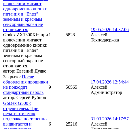
включении мигают
одновременно кнопки
питания и "Enter"
зеленым и красным
сенсорный экран не
откликается.
19.05.2026 14:37:06
Godex ZX1300Xi+ при
1
5828
Алексей
включении мигают
Техподдержка
одновременно кнопки
питания и "Enter"
зеленым и красным
сенсорный экран не
откликается.
·
автор:
Евгений Дудко
Закрыто
:
После
обновления прошивки
17.04.2026 12:54:44
не подходит
9
56565
Алексей
стандартный пароль
Администратор
автор:
Сергей Рубцов
GoDex G500 с
отделителем. При
печати этикеток
подложка постепенно
31.03.2026 14:17:57
выдвигается и
6
25216
Алексей