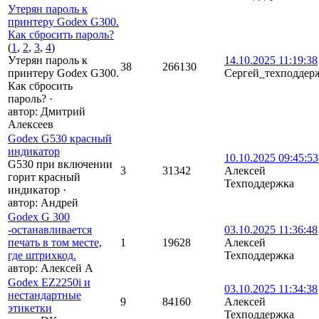
Утерян пароль к
принтеру Godex G300.
Как сбросить пароль?
(
1
,
2
,
3
,
4
)
Утерян пароль к
14.10.2025 11:19:38
38
266130
принтеру Godex G300.
Сергей_техподдер
Как сбросить
пароль?
·
автор:
Дмитрий
Алексеев
Godex G530 красный
индикатор
10.10.2025 09:45:53
G530 при включении
3
31342
Алексей
горит красный
Техподдержка
индикатор
·
автор:
Андрей
Godex G 300
-останавливается
03.10.2025 11:36:48
печать в том месте,
1
19628
Алексей
где штрихкод.
Техподдержка
автор:
Алексей А
Godex EZ2250i и
03.10.2025 11:34:38
нестандартные
9
84160
Алексей
этикетки
Техподдержка