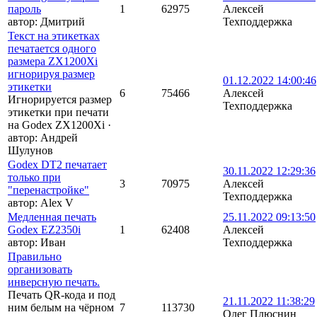
пароль
1
62975
Алексей
автор:
Дмитрий
Техподдержка
Текст на этикетках
печатается одного
размера ZX1200Xi
игнорируя размер
01.12.2022 14:00:46
этикетки
6
75466
Алексей
Игнорируется размер
Техподдержка
этикетки при печати
на Godex ZX1200Xi
·
автор:
Андрей
Шулунов
Godex DT2 печатает
30.11.2022 12:29:36
только при
3
70975
Алексей
"перенастройке"
Техподдержка
автор:
Alex V
Медленная печать
25.11.2022 09:13:50
Godex EZ2350i
1
62408
Алексей
автор:
Иван
Техподдержка
Правильно
организовать
инверсную печать.
Печать QR-кода и под
21.11.2022 11:38:29
ним белым на чёрном
7
113730
Олег Плюснин