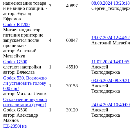
наименование товара
08.08.2024 13:23:18
3
49897
и не видно позиции.
·
Сергей_техподдер
автор:
Эдуард
Ефремов
Godex RT200
Мигает индикатор
питания принтер не
19.07.2024 12:44:52
запускается после
4
60847
Анатолий Матвейч
прошивки
·
автор:
Анатолий
Матвейчук
Godex G500
11.07.2024 14:01:55
слетают настройки
·
1
45510
Алексей
автор:
Вячеслав
Техподдержка
Godex 530. Возможно
03.06.2024 08:39:21
ли установить голову
1
39158
Алексей
600 dpi?
Техподдержка
автор:
Михаил Лелюх
Отключение звуковой
сигнализации (гудок)
24.04.2024 10:40:00
Godex G530
·
1
39120
Алексей
автор:
Александр
Техподдержка
Махнов
EZ-2350i не