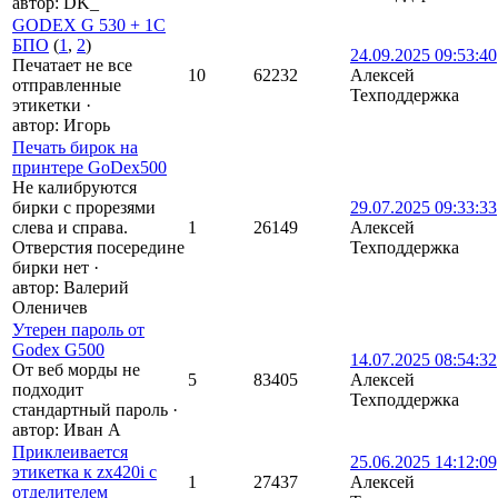
автор:
DK_
GODEX G 530 + 1С
БПО
(
1
,
2
)
24.09.2025 09:53:40
Печатает не все
10
62232
Алексей
отправленные
Техподдержка
этикетки
·
автор:
Игорь
Печать бирок на
принтере GoDex500
Не калибруются
бирки с прорезями
29.07.2025 09:33:33
слева и справа.
1
26149
Алексей
Отверстия посередине
Техподдержка
бирки нет
·
автор:
Валерий
Оленичев
Утерен пароль от
Godex G500
14.07.2025 08:54:32
От веб морды не
5
83405
Алексей
подходит
Техподдержка
стандартный пароль
·
автор:
Иван А
Приклеивается
25.06.2025 14:12:09
этикетка к zx420i с
1
27437
Алексей
отделителем