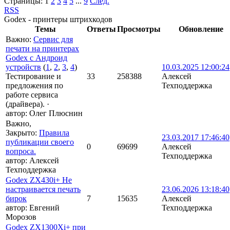
Страницы:
1
2
3
4
5
...
9
След.
RSS
Godex - принтеры штрихкодов
Темы
Ответы
Просмотры
Обновление
Важно
:
Сервис для
печати на принтерах
Godex c Андроид
устройств
(
1
,
2
,
3
,
4
)
10.03.2025 12:00:24
Тестирование и
33
258388
Алексей
предложения по
Техподдержка
работе сервиса
(драйвера).
·
автор:
Олег Плюснин
Важно
,
Закрыто
:
Правила
23.03.2017 17:46:40
публикации своего
0
69699
Алексей
вопроса.
Техподдержка
автор:
Алексей
Техподдержка
Godex ZX430i+ Не
настраивается печать
23.06.2026 13:18:40
бирок
7
15635
Алексей
автор:
Евгений
Техподдержка
Морозов
Godex ZX1300Xi+ при