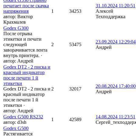
Godex G530 странно
печатает после скачка
31.10.2024 11:20:51
напряжения
1
34253
Алексей
автор:
Виктор
Техподдержка
Крахмалев
Godex G300
После отрыва
этикетки и печати
23.09.2024 12:29:04
следующей
2
53475
Андрей
заворачивается лента
внутрь принтера.
·
автор:
Андрей
Godex DT2 - 2 писка и
красный индикатор
после печати 1 й
этикетки
20.08.2024 17:40:00
Godex DT2 - 2 писка и
2
32017
Андрей
красный индикатор
после печати 1 й
этикетки
·
автор:
Андрей
Godex G500 RS232
14.08.2024 11:23:51
1
42589
автор:
d3sh
Сергей_техподдер
Godex G500
Растягивается