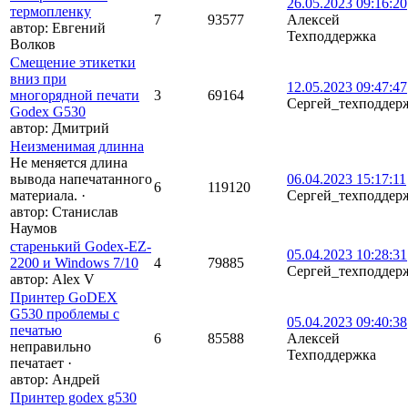
26.05.2023 09:16:20
термопленку
7
93577
Алексей
автор:
Евгений
Техподдержка
Волков
Смещение этикетки
вниз при
12.05.2023 09:47:47
многорядной печати
3
69164
Сергей_техподдер
Godex G530
автор:
Дмитрий
Неизменимая длинна
Не меняется длина
вывода напечатанного
06.04.2023 15:17:11
6
119120
материала.
·
Сергей_техподдер
автор:
Станислав
Наумов
старенький Godex-EZ-
05.04.2023 10:28:31
2200 и Windows 7/10
4
79885
Сергей_техподдер
автор:
Alex V
Принтер GoDEX
G530 проблемы с
05.04.2023 09:40:38
печатью
6
85588
Алексей
неправильно
Техподдержка
печатает
·
автор:
Андрей
Принтер godex g530