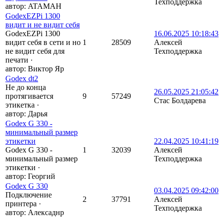
Техподдержка
автор:
ATAMAH
GodexEZPi 1300
видит и не видит себя
GodexEZPi 1300
16.06.2025 10:18:43
видит себя в сети и но
1
28509
Алексей
не видит себя для
Техподдержка
печати
·
автор:
Виктор Яр
Godex dt2
Не до конца
26.05.2025 21:05:42
протягивается
9
57249
Стас Болдарева
этикетка
·
автор:
Дарья
Godex G 330 -
минимальный размер
этикетки
22.04.2025 10:41:19
Godex G 330 -
1
32039
Алексей
минимальный размер
Техподдержка
этикетки
·
автор:
Георгий
Godex G 330
03.04.2025 09:42:00
Подключение
2
37791
Алексей
принтера
·
Техподдержка
автор:
Алексаднр