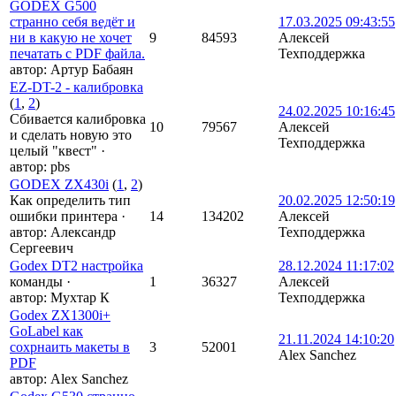
GODEX G500
странно себя ведёт и
17.03.2025 09:43:55
ни в какую не хочет
9
84593
Алексей
печатать с PDF файла.
Техподдержка
автор:
Артур Бабаян
EZ-DT-2 - калибровка
(
1
,
2
)
24.02.2025 10:16:45
Сбивается калибровка
10
79567
Алексей
и сделать новую это
Техподдержка
целый "квест"
·
автор:
pbs
GODEX ZX430i
(
1
,
2
)
Как определить тип
20.02.2025 12:50:19
ошибки принтера
·
14
134202
Алексей
автор:
Александр
Техподдержка
Сергеевич
Godex DT2 настройка
28.12.2024 11:17:02
команды
·
1
36327
Алексей
автор:
Мухтар К
Техподдержка
Godex ZX1300i+
GoLabel как
21.11.2024 14:10:20
сохрнаить макеты в
3
52001
Alex Sanchez
PDF
автор:
Alex Sanchez