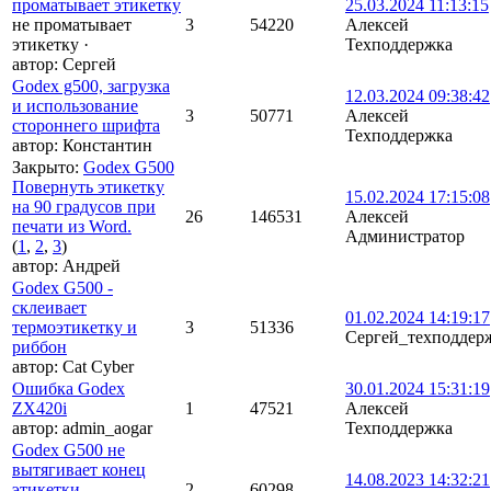
проматывает этикетку
25.03.2024 11:13:15
не проматывает
3
54220
Алексей
этикетку
·
Техподдержка
автор:
Сергей
Godex g500, загрузка
12.03.2024 09:38:42
и использование
3
50771
Алексей
стороннего шрифта
Техподдержка
автор:
Константин
Закрыто
:
Godex G500
Повернуть этикетку
15.02.2024 17:15:08
на 90 градусов при
26
146531
Алексей
печати из Word.
Администратор
(
1
,
2
,
3
)
автор:
Андрей
Godex G500 -
склеивает
01.02.2024 14:19:17
термоэтикетку и
3
51336
Сергей_техподдер
риббон
автор:
Cat Cyber
Ошибка Godex
30.01.2024 15:31:19
ZX420i
1
47521
Алексей
автор:
admin_aogar
Техподдержка
Godex G500 не
вытягивает конец
14.08.2023 14:32:21
этикетки
2
60298