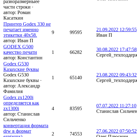
разноразмерныее
части строки
·
автор:
Роман
Касаткин
Принтер Godex 330 не
печатает именно
21.09.2022 12:59:55
9
99595
этикетки 40х58.
Иван П
автор:
Иван П
GODEX G500
30.08.2022 17:47:58
качество печати
1
66282
Сергей_техподдер
автор:
Константин
Godex G530
Казахские буквы
Godex G530
23.08.2022 09:43:32
1
65140
Казахские буквы
·
Сергей_техподдер
автор:
Александр
Фамилия
Godex zx1200i
определяется как
07.07.2022 11:27:10
zx1300i
4
83595
Станислав Сильче
автор:
Станислав
Сильченко
конвертация формата
drw в формат
27.06.2022 07:50:52
2
74553
ezp(ezpx)
Олег Плюснин