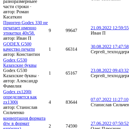
разноразмерныее
части строки
·
автор:
Роман
Касаткин
Принтер Godex 330 не
печатает именно
21.09.2022 12:59:55
9
99647
этикетки 40х58.
Иван П
автор:
Иван П
GODEX G500
30.08.2022 17:47:58
качество печати
1
66314
Сергей_техподдер
автор:
Константин
Godex G530
Казахские буквы
Godex G530
23.08.2022 09:43:32
1
65167
Казахские буквы
·
Сергей_техподдер
автор:
Александр
Фамилия
Godex zx1200i
определяется как
07.07.2022 11:27:10
zx1300i
4
83644
Станислав Сильче
автор:
Станислав
Сильченко
конвертация формата
drw в формат
27.06.2022 07:50:52
2
74590
ezp(ezpx)
Олег Плюснин