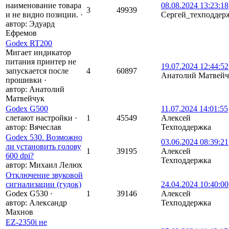
наименование товара
08.08.2024 13:23:18
3
49939
и не видно позиции.
·
Сергей_техподдер
автор:
Эдуард
Ефремов
Godex RT200
Мигает индикатор
питания принтер не
19.07.2024 12:44:52
запускается после
4
60897
Анатолий Матвейч
прошивки
·
автор:
Анатолий
Матвейчук
Godex G500
11.07.2024 14:01:55
слетают настройки
·
1
45549
Алексей
автор:
Вячеслав
Техподдержка
Godex 530. Возможно
03.06.2024 08:39:21
ли установить голову
1
39195
Алексей
600 dpi?
Техподдержка
автор:
Михаил Лелюх
Отключение звуковой
сигнализации (гудок)
24.04.2024 10:40:00
Godex G530
·
1
39146
Алексей
автор:
Александр
Техподдержка
Махнов
EZ-2350i не