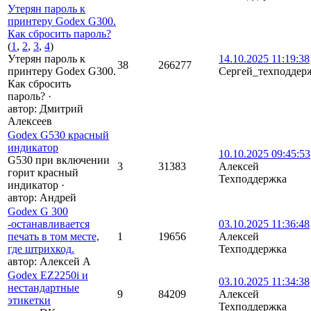
Утерян пароль к
принтеру Godex G300.
Как сбросить пароль?
(
1
,
2
,
3
,
4
)
Утерян пароль к
14.10.2025 11:19:38
38
266277
принтеру Godex G300.
Сергей_техподдер
Как сбросить
пароль?
·
автор:
Дмитрий
Алексеев
Godex G530 красный
индикатор
10.10.2025 09:45:53
G530 при включении
3
31383
Алексей
горит красный
Техподдержка
индикатор
·
автор:
Андрей
Godex G 300
-останавливается
03.10.2025 11:36:48
печать в том месте,
1
19656
Алексей
где штрихкод.
Техподдержка
автор:
Алексей А
Godex EZ2250i и
03.10.2025 11:34:38
нестандартные
9
84209
Алексей
этикетки
Техподдержка