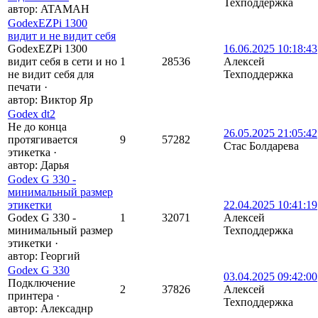
Техподдержка
автор:
ATAMAH
GodexEZPi 1300
видит и не видит себя
GodexEZPi 1300
16.06.2025 10:18:43
видит себя в сети и но
1
28536
Алексей
не видит себя для
Техподдержка
печати
·
автор:
Виктор Яр
Godex dt2
Не до конца
26.05.2025 21:05:42
протягивается
9
57282
Стас Болдарева
этикетка
·
автор:
Дарья
Godex G 330 -
минимальный размер
этикетки
22.04.2025 10:41:19
Godex G 330 -
1
32071
Алексей
минимальный размер
Техподдержка
этикетки
·
автор:
Георгий
Godex G 330
03.04.2025 09:42:00
Подключение
2
37826
Алексей
принтера
·
Техподдержка
автор:
Алексаднр