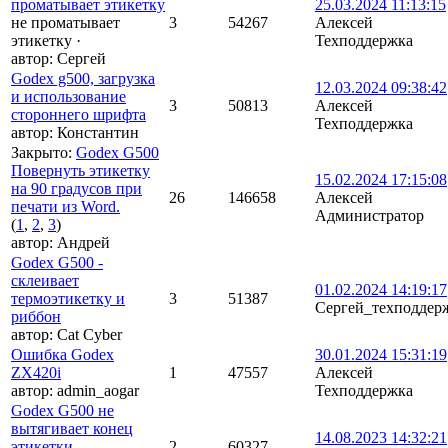
проматывает этикетку
25.03.2024 11:13:15
не проматывает
3
54267
Алексей
этикетку
·
Техподдержка
автор:
Сергей
Godex g500, загрузка
12.03.2024 09:38:42
и использование
3
50813
Алексей
стороннего шрифта
Техподдержка
автор:
Константин
Закрыто
:
Godex G500
Повернуть этикетку
15.02.2024 17:15:08
на 90 градусов при
26
146658
Алексей
печати из Word.
Администратор
(
1
,
2
,
3
)
автор:
Андрей
Godex G500 -
склеивает
01.02.2024 14:19:17
термоэтикетку и
3
51387
Сергей_техподдер
риббон
автор:
Cat Cyber
Ошибка Godex
30.01.2024 15:31:19
ZX420i
1
47557
Алексей
автор:
admin_aogar
Техподдержка
Godex G500 не
вытягивает конец
14.08.2023 14:32:21
этикетки
2
60327