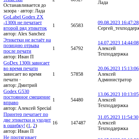
Лада
Останавливается до
зазора
·
автор:
Лада
GoLabel Godex ZX
-1300i не печатает
09.08.2023 16:47:28
1
56583
второй ряд этикеток
Сергей_техподдер
автор:
Alex Sanchez
Этикетки не встаёт на
14.07.2023 14:44:08
позицию отрыва
1
54792
Алексей
после печати
Техподдержка
автор:
Иван П
GoDex 1300i зависает
во время печати
20.06.2023 15:13:06
зависает во время
1
57858
Алексей
печати
·
Администратор
автор:
Дмитрий
Godex G530
13.06.2023 10:13:05
постоянное смещение
1
54480
Алексей
вправо
Техподдержка
автор:
Алексей Special
Принтер печатает по
31.05.2023 11:54:30
две этикетки и уходит
16
147487
Алексей
в ошибку!
(
1
,
2
)
Техподдержка
автор:
Иван П
Не протягивает