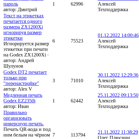
пароль
1
62996
Алексей
автор:
Дмитрий
Техподдержка
Текст на этикетках
печатается одного
размера ZX1200Xi
игнорируя размер
01.12.2022 14:00:46
этикетки
6
75523
Алексей
Игнорируется размер
Техподдержка
этикетки при печати
на Godex ZX1200Xi
·
автор:
Андрей
Шулунов
Godex DT2 печатает
30.11.2022 12:29:36
только при
3
71010
Алексей
"перенастройке"
Техподдержка
автор:
Alex V
Медленная печать
25.11.2022 09:13:50
Godex EZ2350i
1
62442
Алексей
автор:
Иван
Техподдержка
Правильно
организовать
инверсную печать.
Печать QR-кода и под
21.11.2022 11:38:29
ним белым на чёрном
7
113794
Олег Плюснин