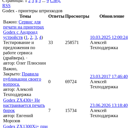
Страницы:
1
2
3
4
5
...
9
След.
RSS
Godex - принтеры штрихкодов
Темы
Ответы
Просмотры
Обновление
Важно
:
Сервис для
печати на принтерах
Godex c Андроид
устройств
(
1
,
2
,
3
,
4
)
10.03.2025 12:00:24
Тестирование и
33
258571
Алексей
предложения по
Техподдержка
работе сервиса
(драйвера).
·
автор:
Олег Плюснин
Важно
,
Закрыто
:
Правила
23.03.2017 17:46:40
публикации своего
0
69724
Алексей
вопроса.
Техподдержка
автор:
Алексей
Техподдержка
Godex ZX430i+ Не
настраивается печать
23.06.2026 13:18:40
бирок
7
15734
Алексей
автор:
Евгений
Техподдержка
Морозов
Godex ZX1300Xi+ при