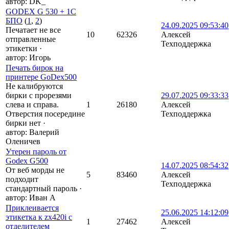
автор:
DK_
GODEX G 530 + 1С
БПО
(
1
,
2
)
24.09.2025 09:53:40
Печатает не все
10
62326
Алексей
отправленные
Техподдержка
этикетки
·
автор:
Игорь
Печать бирок на
принтере GoDex500
Не калибруются
бирки с прорезями
29.07.2025 09:33:33
слева и справа.
1
26180
Алексей
Отверстия посередине
Техподдержка
бирки нет
·
автор:
Валерий
Оленичев
Утерен пароль от
Godex G500
14.07.2025 08:54:32
От веб морды не
5
83460
Алексей
подходит
Техподдержка
стандартный пароль
·
автор:
Иван А
Приклеивается
25.06.2025 14:12:09
этикетка к zx420i с
1
27462
Алексей
отделителем