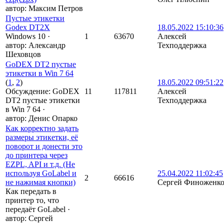
автор:
Максим Петров
Пустые этикетки
Godex DT2X
18.05.2022 15:10:36
Windows 10
·
1
63670
Алексей
автор:
Александр
Техподдержка
Шеховцов
GoDEX DT2 пустые
этикетки в Win 7 64
(
1
,
2
)
18.05.2022 09:51:22
Обсуждение: GoDEX
11
117811
Алексей
DT2 пустые этикетки
Техподдержка
в Win 7 64
·
автор:
Денис Опарко
Как корректно задать
размеры этикетки, её
поворот и донести это
до принтера через
EZPL, API и т.д. (Не
используя GoLabel и
25.04.2022 11:02:45
2
66616
не нажимая кнопки)
Сергей Финоженк
Как передать в
принтер то, что
передаёт GoLabel
·
автор:
Сергей