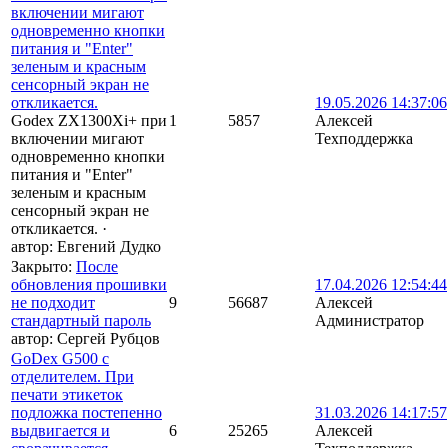
включении мигают
одновременно кнопки
питания и "Enter"
зеленым и красным
сенсорный экран не
откликается.
19.05.2026 14:37:06
Godex ZX1300Xi+ при
1
5857
Алексей
включении мигают
Техподдержка
одновременно кнопки
питания и "Enter"
зеленым и красным
сенсорный экран не
откликается.
·
автор:
Евгений Дудко
Закрыто
:
После
обновления прошивки
17.04.2026 12:54:44
не подходит
9
56687
Алексей
стандартный пароль
Администратор
автор:
Сергей Рубцов
GoDex G500 с
отделителем. При
печати этикеток
подложка постепенно
31.03.2026 14:17:57
выдвигается и
6
25265
Алексей