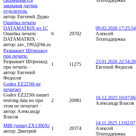
сворачивается
Техподдержка
закрывая датчик
отделителя.
автор:
Евгений Дудко
Ошибка печати
DATAMATRIX из 1С
09.02.2026 17:25:54
Ошибка печати
6
29702
Алексей
DATAMATRIX
·
Техподдержка
автор:
zav_1992@bk.ru
Разрывает Штрихкод
при печати.
Разрывает Штрихкод
23.01.2026 22:54:28
1
11275
при печати.
·
Евгений Федосов
автор:
Евгений
Федосов
Godex EZ2250i не
печатает
Godex EZ2250i пишет
16.12.2025 10:07:06
resiving data но при
2
20981
Александр Власов
этом не печатает
·
автор:
Александр
Власов
14.11.2025 13:02:07
MIB (snmp) ZX1300Xi
1
20374
Алексей
автор:
Дмитрий
Техподдержка