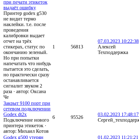
при печати этикеток
выдаёт ошибку
Принтер godex g530
не видит термо
наклейки. т.е. после
проведения
калибровки выдает
отчет на трёх
07.03.2023 10:22:38
стикерах, статус по
1
56813
Алексей
окончанию зеленый.
Техподдержка
Но при попытки
напечатать что нибудь
пытается это сделать,
но практически сразу
останавливается
сигналит звуком 2
раза
·
автор:
Оксана
Че
Закрыт 9100 порт при
сетевом подключении
Godex dt2x
03.02.2023 17:48:17
6
95526
Подключение нового
Сергей_техподдер
принтера этикеток
·
автор:
Михаил Котов
Godex g500 утерян
01.02.2023 11:21:21