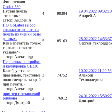
Финоженков
Godex 530
Пустая печать
19.04.2022 09:32:13
4
90304
этикеток
·
Андрей A
автор:
Андрей A
ПО GoLabel выбор
сколько отправить на
печать из ячейки базы
данных.
28.02.2022 14:53:37
5
85163
Как напечатать только
Сергей_техподдер
то количество что
указано?
·
автор:
Александр
Первичная настройки
и калибровка GE330
Калибруется не
10.02.2022 11:29:56
правильно, текстовые
3
74752
Алексей
поля смещены за край
Техподдержка
при печати.
·
автор:
Александр
принтер с остановкой
24.01.2022 15:50:27
риббона
2
76912
Дмитрий
автор:
Дмитрий