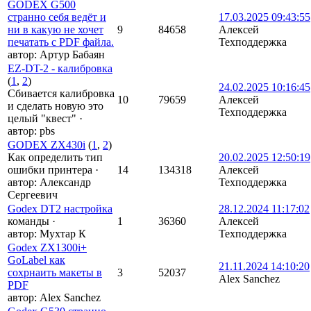
GODEX G500
странно себя ведёт и
17.03.2025 09:43:55
ни в какую не хочет
9
84658
Алексей
печатать с PDF файла.
Техподдержка
автор:
Артур Бабаян
EZ-DT-2 - калибровка
(
1
,
2
)
24.02.2025 10:16:45
Сбивается калибровка
10
79659
Алексей
и сделать новую это
Техподдержка
целый "квест"
·
автор:
pbs
GODEX ZX430i
(
1
,
2
)
Как определить тип
20.02.2025 12:50:19
ошибки принтера
·
14
134318
Алексей
автор:
Александр
Техподдержка
Сергеевич
Godex DT2 настройка
28.12.2024 11:17:02
команды
·
1
36360
Алексей
автор:
Мухтар К
Техподдержка
Godex ZX1300i+
GoLabel как
21.11.2024 14:10:20
сохрнаить макеты в
3
52037
Alex Sanchez
PDF
автор:
Alex Sanchez