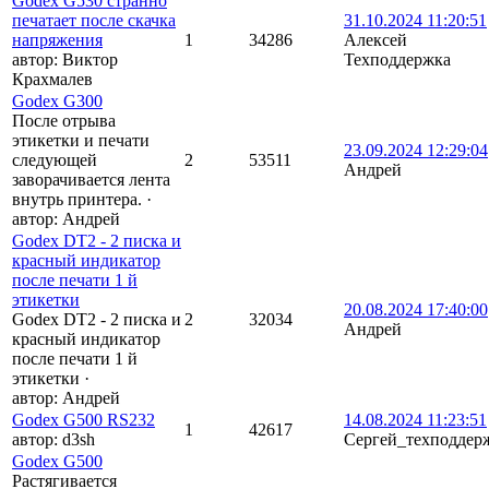
Godex G530 странно
печатает после скачка
31.10.2024 11:20:51
напряжения
1
34286
Алексей
автор:
Виктор
Техподдержка
Крахмалев
Godex G300
После отрыва
этикетки и печати
23.09.2024 12:29:04
следующей
2
53511
Андрей
заворачивается лента
внутрь принтера.
·
автор:
Андрей
Godex DT2 - 2 писка и
красный индикатор
после печати 1 й
этикетки
20.08.2024 17:40:00
Godex DT2 - 2 писка и
2
32034
Андрей
красный индикатор
после печати 1 й
этикетки
·
автор:
Андрей
Godex G500 RS232
14.08.2024 11:23:51
1
42617
автор:
d3sh
Сергей_техподдер
Godex G500
Растягивается