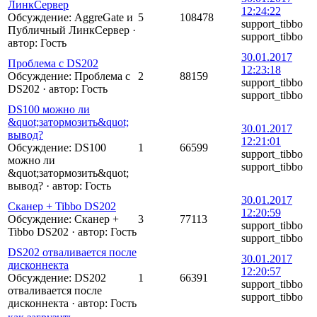
ЛинкСервер
12:24:22
Обсуждение: AggreGate и
5
108478
support_tibbo
Публичный ЛинкСервер
·
support_tibbo
автор:
Гость
30.01.2017
Проблема с DS202
12:23:18
Обсуждение: Проблема с
2
88159
support_tibbo
DS202
·
автор:
Гость
support_tibbo
DS100 можно ли
&quot;затормозить&quot;
30.01.2017
вывод?
12:21:01
Обсуждение: DS100
1
66599
support_tibbo
можно ли
support_tibbo
&quot;затормозить&quot;
вывод?
·
автор:
Гость
30.01.2017
Сканер + Tibbo DS202
12:20:59
Обсуждение: Сканер +
3
77113
support_tibbo
Tibbo DS202
·
автор:
Гость
support_tibbo
DS202 отваливается после
30.01.2017
дисконнекта
12:20:57
Обсуждение: DS202
1
66391
support_tibbo
отваливается после
support_tibbo
дисконнекта
·
автор:
Гость