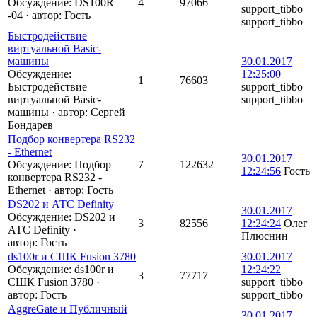
Обсуждение: DS100R
4
97066
support_tibbo
-04
·
автор:
Гость
support_tibbo
Быстродействие
виртуальной Basic-
машины
30.01.2017
Обсуждение:
12:25:00
1
76603
Быстродействие
support_tibbo
виртуальной Basic-
support_tibbo
машины
·
автор:
Сергей
Бондарев
Подбор конвертера RS232
- Ethernet
30.01.2017
Обсуждение: Подбор
7
122632
12:24:56
Гость
конвертера RS232 -
Ethernet
·
автор:
Гость
DS202 и АТС Definity
30.01.2017
Обсуждение: DS202 и
3
82556
12:24:24
Олег
АТС Definity
·
Плюснин
автор:
Гость
ds100r и СШК Fusion 3780
30.01.2017
Обсуждение: ds100r и
12:24:22
3
77717
СШК Fusion 3780
·
support_tibbo
автор:
Гость
support_tibbo
AggreGate и Публичный
30.01.2017