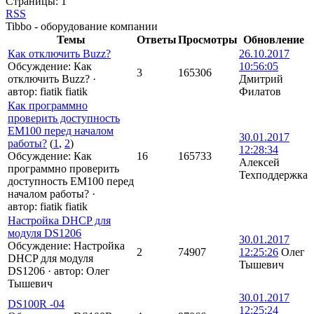
Страницы:
1
RSS
Tibbo - оборудование компании
Темы
Ответы
Просмотры
Обновление
Как отключить Buzz?
26.10.2017
Обсуждение: Как
10:56:05
3
165306
отключить Buzz?
·
Дмитрий
автор:
fiatik fiatik
Филатов
Как программно
проверить доступность
EM100 перед началом
30.01.2017
работы?
(
1
,
2
)
12:28:34
Обсуждение: Как
16
165733
Алексей
программно проверить
Техподдержка
доступность EM100 перед
началом работы?
·
автор:
fiatik fiatik
Настройка DHCP для
модуля DS1206
30.01.2017
Обсуждение: Настройка
2
74907
12:25:26
Олег
DHCP для модуля
Тышевич
DS1206
·
автор:
Олег
Тышевич
30.01.2017
DS100R -04
12:25:24