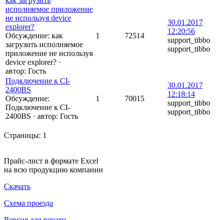
как загрузить
исполняемое приложение
не используя device
30.01.2017
explorer?
12:20:56
Обсуждение: как
1
72514
support_tibbo
загрузить исполняемое
support_tibbo
приложение не используя
device explorer?
·
автор:
Гость
Подключение к CI-
30.01.2017
2400BS
12:18:14
Обсуждение:
1
70015
support_tibbo
Подключение к CI-
support_tibbo
2400BS
·
автор:
Гость
Страницы:
1
Прайс-лист в формате Excel
на всю продукцию компании
Скачать
Схема проезда
Версия для печати