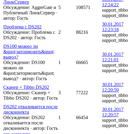
ЛинкСервер
12:24:22
Обсуждение: AggreGate и
5
108571
support_tibbo
Публичный ЛинкСервер
·
support_tibbo
автор:
Гость
30.01.2017
Проблема с DS202
12:23:18
Обсуждение: Проблема с
2
88216
support_tibbo
DS202
·
автор:
Гость
support_tibbo
DS100 можно ли
&quot;затормозить&quot;
30.01.2017
вывод?
12:21:01
Обсуждение: DS100
1
66665
support_tibbo
можно ли
support_tibbo
&quot;затормозить&quot;
вывод?
·
автор:
Гость
30.01.2017
Сканер + Tibbo DS202
12:20:59
Обсуждение: Сканер +
3
77222
support_tibbo
Tibbo DS202
·
автор:
Гость
support_tibbo
DS202 отваливается после
30.01.2017
дисконнекта
12:20:57
Обсуждение: DS202
1
66454
support_tibbo
отваливается после
support_tibbo
дисконнекта
·
автор:
Гость