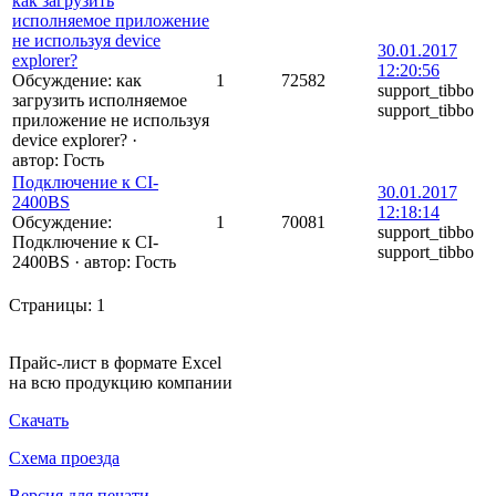
как загрузить
исполняемое приложение
не используя device
30.01.2017
explorer?
12:20:56
Обсуждение: как
1
72582
support_tibbo
загрузить исполняемое
support_tibbo
приложение не используя
device explorer?
·
автор:
Гость
Подключение к CI-
30.01.2017
2400BS
12:18:14
Обсуждение:
1
70081
support_tibbo
Подключение к CI-
support_tibbo
2400BS
·
автор:
Гость
Страницы:
1
Прайс-лист в формате Excel
на всю продукцию компании
Скачать
Схема проезда
Версия для печати