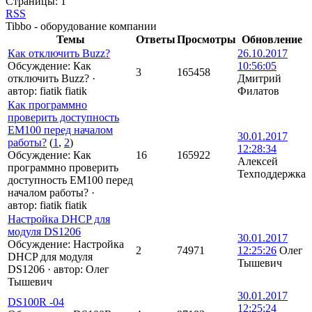
Страницы:
1
RSS
Tibbo - оборудование компании
Темы
Ответы
Просмотры
Обновление
Как отключить Buzz?
26.10.2017
Обсуждение: Как
10:56:05
3
165458
отключить Buzz?
·
Дмитрий
автор:
fiatik fiatik
Филатов
Как программно
проверить доступность
EM100 перед началом
30.01.2017
работы?
(
1
,
2
)
12:28:34
Обсуждение: Как
16
165922
Алексей
программно проверить
Техподдержка
доступность EM100 перед
началом работы?
·
автор:
fiatik fiatik
Настройка DHCP для
модуля DS1206
30.01.2017
Обсуждение: Настройка
2
74971
12:25:26
Олег
DHCP для модуля
Тышевич
DS1206
·
автор:
Олег
Тышевич
30.01.2017
DS100R -04
12:25:24