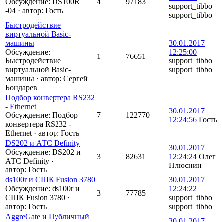
Обсуждение: DS100R
4
97183
support_tibbo
-04
·
автор:
Гость
support_tibbo
Быстродействие
виртуальной Basic-
машины
30.01.2017
Обсуждение:
12:25:00
1
76651
Быстродействие
support_tibbo
виртуальной Basic-
support_tibbo
машины
·
автор:
Сергей
Бондарев
Подбор конвертера RS232
- Ethernet
30.01.2017
Обсуждение: Подбор
7
122770
12:24:56
Гость
конвертера RS232 -
Ethernet
·
автор:
Гость
DS202 и АТС Definity
30.01.2017
Обсуждение: DS202 и
3
82631
12:24:24
Олег
АТС Definity
·
Плюснин
автор:
Гость
ds100r и СШК Fusion 3780
30.01.2017
Обсуждение: ds100r и
12:24:22
3
77785
СШК Fusion 3780
·
support_tibbo
автор:
Гость
support_tibbo
AggreGate и Публичный
30.01.2017