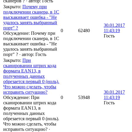
сканеров ?
·
автор:
Гость
Закрыто
:
Почему при
подключении сканера, в 1С
выскакивает ошибка - "Не
удалось занять выбранный
30.01.2017
порт" ?
0
62480
11:43:19
Обсуждение: Почему при
Гость
подключении сканера, в 1С
выскакивает ошибка - "Не
удалось занять выбранный
порт" ?
·
автор:
Гость
Закрыто
:
При
сканировании штрих кода
формата EAN13, в
полученных данных
обрезается первый 0 (ноль).
Что можно сделать, чтобы
исправить ситуацию?
30.01.2017
Обсуждение: При
0
53948
11:43:19
сканировании штрих кода
Гость
формата EAN13, в
полученных данных
обрезается первый 0 (ноль).
Что можно сделать, чтобы
исправить ситуацию?
·