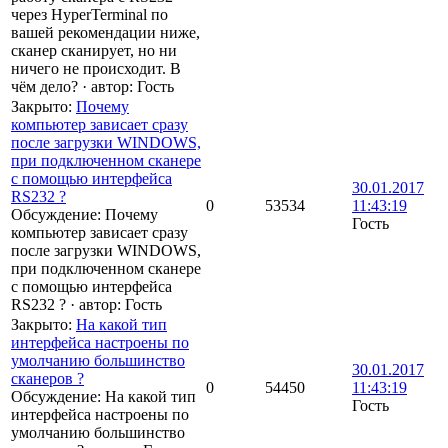
через HyperTerminal по
вашей рекомендации ниже,
сканер сканирует, но ни
ничего не происходит. В
чём дело?
·
автор:
Гость
Закрыто
:
Почему
компьютер зависает сразу
после загрузки WINDOWS,
при подключенном сканере
c помощью интерфейса
30.01.2017
RS232 ?
0
53534
11:43:19
Обсуждение: Почему
Гость
компьютер зависает сразу
после загрузки WINDOWS,
при подключенном сканере
c помощью интерфейса
RS232 ?
·
автор:
Гость
Закрыто
:
На какой тип
интерфейса настроены по
умолчанию большинство
30.01.2017
сканеров ?
0
54450
11:43:19
Обсуждение: На какой тип
Гость
интерфейса настроены по
умолчанию большинство