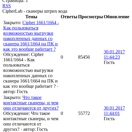
Страницы:
1
RSS
CipherLab - сканеры штрих кода
Темы
Ответы
Просмотры
Обновление
Закрыто
:
Cipher 1661/1664 -
Как пользоваться
возможностью выгрузки
накопленных данных со
сканера 1661/1664 на ПК и
как это вообще работает ?
30.01.2017
Обсуждение: Cipher
0
85456
11:44:23
1661/1664 - Как
Гость
пользоваться
возможностью выгрузки
накопленных данных со
сканера 1661/1664 на ПК и
как это вообще работает ?
·
автор:
Гость
Закрыто
:
Что такое
контактные сканеры, и чем
они отличаются от других?
30.01.2017
Обсуждение: Что такое
0
55772
11:44:01
контактные сканеры, и чем
Гость
они отличаются от
других?
·
автор:
Гость