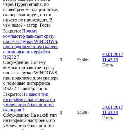
через HyperTerminal по
вашей рекомендации ниже,
сканер сканирует, но ни
ничего не происходит. В
чём дело?
·
автор:
Гость
Закрыто
:
Почему
компьютер зависает сразу
после загрузки WINDOWS,
при подключенном сканере
c помощью интерфейса
30.01.2017
RS232 ?
0
53566
11:43:19
Обсуждение: Почему
Гость
компьютер зависает сразу
после загрузки WINDOWS,
при подключенном сканере
c помощью интерфейса
RS232 ?
·
автор:
Гость
Закрыто
:
На какой тип
интерфейса настроены по
умолчанию большинство
30.01.2017
сканеров ?
0
54496
11:43:19
Обсуждение: На какой тип
Гость
интерфейса настроены по
умолчанию большинство