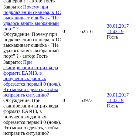
сканеров ?
·
автор:
Гость
Закрыто
:
Почему при
подключении сканера, в 1С
выскакивает ошибка - "Не
удалось занять выбранный
30.01.2017
порт" ?
0
62516
11:43:19
Обсуждение: Почему при
Гость
подключении сканера, в 1С
выскакивает ошибка - "Не
удалось занять выбранный
порт" ?
·
автор:
Гость
Закрыто
:
При
сканировании штрих кода
формата EAN13, в
полученных данных
обрезается первый 0 (ноль).
Что можно сделать, чтобы
исправить ситуацию?
30.01.2017
Обсуждение: При
0
53973
11:43:19
сканировании штрих кода
Гость
формата EAN13, в
полученных данных
обрезается первый 0 (ноль).
Что можно сделать, чтобы
исправить ситуацию?
·