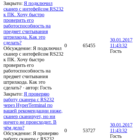
Закрыто
:
Я подключил
сканер с интефейсом RS232
к ПК. Хочу быстро
проверить его
работоспособность на
предмет считывания
штрихкода. Как это
30.01.2017
сделать?
0
65455
11:43:32
Обсуждение: Я подключил
Гость
сканер с интефейсом RS232
к ПК. Хочу быстро
проверить его
работоспособность на
предмет считывания
штрихкода. Как это
сделать?
·
автор:
Гость
Закрыто
:
Я проверяю
работу сканера с RS232
через HyperTerminal по
вашей рекомендации ниже,
сканер сканирует, но ни
ничего не происходит. В
30.01.2017
чём дело?
0
53727
11:43:32
Обсуждение: Я проверяю
Гость
работу сканера с RS232