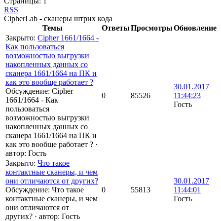
Страницы:
1
RSS
CipherLab - сканеры штрих кода
Темы
Ответы
Просмотры
Обновление
Закрыто
:
Cipher 1661/1664 -
Как пользоваться
возможностью выгрузки
накопленных данных со
сканера 1661/1664 на ПК и
как это вообще работает ?
30.01.2017
Обсуждение: Cipher
0
85526
11:44:23
1661/1664 - Как
Гость
пользоваться
возможностью выгрузки
накопленных данных со
сканера 1661/1664 на ПК и
как это вообще работает ?
·
автор:
Гость
Закрыто
:
Что такое
контактные сканеры, и чем
они отличаются от других?
30.01.2017
Обсуждение: Что такое
0
55813
11:44:01
контактные сканеры, и чем
Гость
они отличаются от
других?
·
автор:
Гость