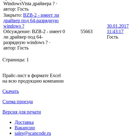
WindowsVista драйвера ?
·
автор:
Гость
Закрыто
:
BZB-2 - имеет ли
драйвер под 64-разрядную
windows ?
30.01.2017
Обсуждение: BZB-2 - имеет
0
55663
11:43:17
ли драйвер под 64-
Гость
разрядную windows ?
·
автор:
Гость
Страницы:
1
Прайс-лист в формате Excel
на всю продукцию компании
Скачать
Схема проезда
Версия для печати
Доставка
Вакансии
sales@scancode.ru