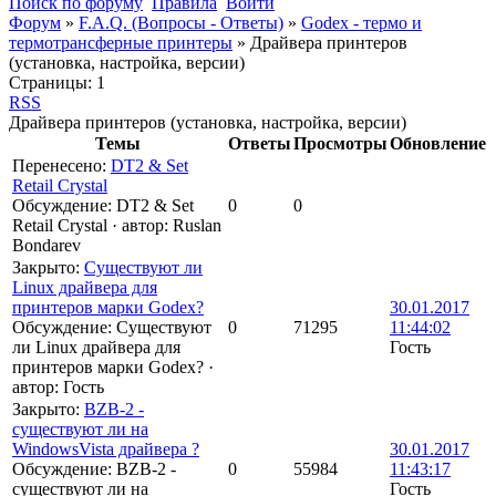
Поиск по форуму
Правила
Войти
Форум
»
F.A.Q. (Вопросы - Ответы)
»
Godex - термо и
термотрансферные принтеры
»
Драйвера принтеров
(установка, настройка, версии)
Страницы:
1
RSS
Драйвера принтеров (установка, настройка, версии)
Темы
Ответы
Просмотры
Обновление
Перенесено
:
DT2 & Set
Retail Crystal
Обсуждение: DT2 & Set
0
0
Retail Crystal
·
автор:
Ruslan
Bondarev
Закрыто
:
Существуют ли
Linux драйвера для
принтеров марки Godex?
30.01.2017
Обсуждение: Существуют
0
71295
11:44:02
ли Linux драйвера для
Гость
принтеров марки Godex?
·
автор:
Гость
Закрыто
:
BZB-2 -
существуют ли на
WindowsVista драйвера ?
30.01.2017
Обсуждение: BZB-2 -
0
55984
11:43:17
существуют ли на
Гость