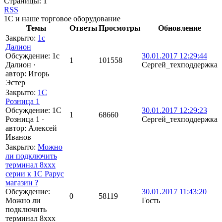
Страницы:
1
RSS
1С и наше торговое оборудование
Темы
Ответы
Просмотры
Обновление
Закрыто
:
1c
Далион
Обсуждение: 1c
30.01.2017 12:29:44
1
101558
Далион
·
Сергей_техподдержка
автор:
Игорь
Эстер
Закрыто
:
1C
Розница 1
Обсуждение: 1C
30.01.2017 12:29:23
1
68660
Розница 1
·
Сергей_техподдержка
автор:
Алексей
Иванов
Закрыто
:
Можно
ли подключить
терминал 8ххх
серии к 1С Рарус
магазин ?
Обсуждение:
30.01.2017 11:43:20
0
58119
Можно ли
Гость
подключить
терминал 8ххх