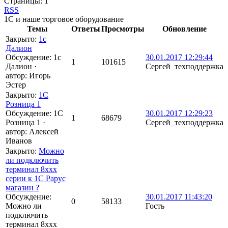
Страницы:
1
RSS
1С и наше торговое оборудование
Темы
Ответы
Просмотры
Обновление
Закрыто
:
1c
Далион
Обсуждение: 1c
30.01.2017 12:29:44
1
101615
Далион
·
Сергей_техподдержка
автор:
Игорь
Эстер
Закрыто
:
1C
Розница 1
Обсуждение: 1C
30.01.2017 12:29:23
1
68679
Розница 1
·
Сергей_техподдержка
автор:
Алексей
Иванов
Закрыто
:
Можно
ли подключить
терминал 8ххх
серии к 1С Рарус
магазин ?
Обсуждение:
30.01.2017 11:43:20
0
58133
Можно ли
Гость
подключить
терминал 8ххх