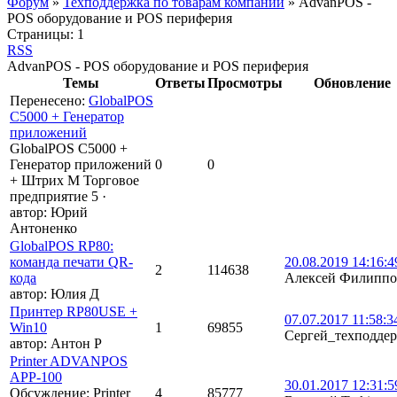
Форум
»
Техподдержка по товарам компании
»
AdvanPOS -
POS оборудование и POS периферия
Страницы:
1
RSS
AdvanPOS - POS оборудование и POS периферия
Темы
Ответы
Просмотры
Обновление
Перенесено
:
GlobalPOS
C5000 + Генератор
приложений
GlobalPOS C5000 +
Генератор приложений
0
0
+ Штрих М Торговое
предприятие 5
·
автор:
Юрий
Антоненко
GlobalPOS RP80:
команда печати QR-
20.08.2019 14:16:4
2
114638
кода
Алексей Филиппо
автор:
Юлия Д
Принтер RP80USE +
07.07.2017 11:58:3
Win10
1
69855
Сергей_техподде
автор:
Антон Р
Printer ADVANPOS
АРР-100
30.01.2017 12:31:5
Обсуждение: Printer
4
85777