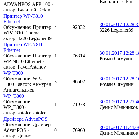
Василий Terkin
ADVANPOS АРР-100
·
автор:
Василий Terkin
Принтер WP-T810
Ethernet
30.01.2017 12:28:3
Обсуждение: Принтер
4
92832
3226 Legioner39
WP-T810 Ethernet
·
автор:
3226 Legioner39
Принтер WP-N810
Ethernet
30.01.2017 12:28:1
Обсуждение: Принтер
1
76314
Роман Симулин
WP-N810 Ethernet
·
автор:
Pavel Astahov
WP-T800
Обсуждение: WP-
30.01.2017 12:28:1
3
96502
T800
·
автор:
Акмурад
Роман Симулин
Аннагельдыев
WP_T800
Обсуждение:
30.01.2017 12:25:4
1
71978
WP_T800
·
Денис Мельников
автор:
shtolce shtolce
Драйвера AdvanPOS
Обсуждение: Драйвера
30.01.2017 11:44:0
AdvanPOS
·
0
76960
Денис Мельников
автор:
Денис