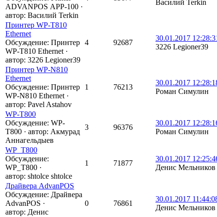
Василий Terkin
ADVANPOS АРР-100
·
автор:
Василий Terkin
Принтер WP-T810
Ethernet
30.01.2017 12:28:3
Обсуждение: Принтер
4
92687
3226 Legioner39
WP-T810 Ethernet
·
автор:
3226 Legioner39
Принтер WP-N810
Ethernet
30.01.2017 12:28:1
Обсуждение: Принтер
1
76213
Роман Симулин
WP-N810 Ethernet
·
автор:
Pavel Astahov
WP-T800
Обсуждение: WP-
30.01.2017 12:28:1
3
96376
T800
·
автор:
Акмурад
Роман Симулин
Аннагельдыев
WP_T800
Обсуждение:
30.01.2017 12:25:4
1
71877
WP_T800
·
Денис Мельников
автор:
shtolce shtolce
Драйвера AdvanPOS
Обсуждение: Драйвера
30.01.2017 11:44:0
AdvanPOS
·
0
76861
Денис Мельников
автор:
Денис