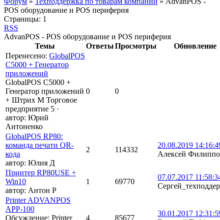
Форум
»
Техподдержка по товарам компании
»
AdvanPOS -
POS оборудование и POS периферия
Страницы:
1
RSS
AdvanPOS - POS оборудование и POS периферия
Темы
Ответы
Просмотры
Обновление
Перенесено
:
GlobalPOS
C5000 + Генератор
приложений
GlobalPOS C5000 +
Генератор приложений
0
0
+ Штрих М Торговое
предприятие 5
·
автор:
Юрий
Антоненко
GlobalPOS RP80:
команда печати QR-
20.08.2019 14:16:4
2
114332
кода
Алексей Филиппо
автор:
Юлия Д
Принтер RP80USE +
07.07.2017 11:58:3
Win10
1
69770
Сергей_техподде
автор:
Антон Р
Printer ADVANPOS
АРР-100
30.01.2017 12:31:5
Обсуждение: Printer
4
85677