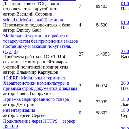
Два одинаковых ТСД - один
01.0
7
89403
подключается а другой нет
·
Пав
автор:
Василий Сорокин
scloud и МобильныйТерминал
01.0
Невозможно подключиться к базе
·
4
84520
Пав
автор:
Dmitriy Gaur
Мобильный терминал и работа с
товароучетом без применения заказов
поставщику и заказов покупателя.
(
1
,
2
,
3
)
27.0
27
144953
Проблемы работы с 1С УТ 11.4
Вас
связанные с внутренней товаро-
учетной политикой предприятия
·
автор:
Владимир Карпушов
1С:ERP+Мобильный терминал.
Характеристики номенклатуры и
26.0
3
60974
привязка строк документов к заказам
Пав
автор:
Павел Говорухин
Приемка маркированного товара
18.0
5
73939
автор:
Дмитрий
Дми
инвентаризация
18.0
0
58802
автор:
Сергей Сергей
Сер
Подключение через HTTPS + сервер
IIS 10.0
29.0