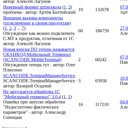
автор:
Алексей Лагунов
Неверный формат штрихкода
(
1
,
2
)
07.0
19
132678
проблема
·
автор:
Артём Балтийский
Арт
Внешние вызовы компоненты
(подключение к своим продуктам)
(
1
,
2
,
3
...
7
)
27.0
60
186759
Обсуждение как можно подключить
Але
С.МТ к продуктам, отличным от 1С
·
автор:
Алексей Лагунов
Новая версия ПО теперь называется
СКАНКОД.Мобильный Терминал
07.0
(SCANCODE.MobileTerminal)
2
60242
Пав
Обсуждение теперь тут
·
автор:
Олег
Плюснин
SCANCODE.TerminalManagerService
10.0
SCANCODE.TerminalManagerService
·
3
65958
Пав
автор:
Валерий Осадчий
Не запускается обработка 1С
"Мобильный терминал" 3.0.4
(
1
,
2
)
Ошибка при запуске обработки
04.0
16
117210
"Недостаточно фактических
Але
параметров"
·
автор:
Александр
Синицын