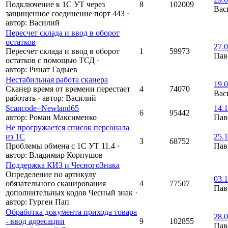
Подключение к 1С УТ через
8
102009
Вас
защищенное соединение порт 443
·
автор:
Василий
Пересчет склада и ввод в оборот
остатков
27.0
Пересчет склада и ввод в оборот
1
59973
Пав
остатков с помощью ТСД
·
автор:
Ринат Гадыев
Нестабильная работа сканера
19.0
Сканер время от времени перестает
4
74070
Вас
работать
·
автор:
Василий
Scancode+Newland65
14.1
6
95442
автор:
Роман Максименко
Пав
Не прогружается список персонала
из 1С
25.1
3
68752
Проблемы обмена с 1С УТ 11.4
·
Пав
автор:
Владимир Корпушов
Поддержка КИЗ и ЧесногоЗнака
Определение по артикулу
03.1
обязательного сканирования
4
77507
Пав
дополнительных кодов Чесный знак
·
автор:
Гурген Пап
Обработка документа прихода товара
28.0
- ввод адресации
9
102855
Пав