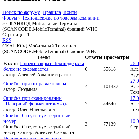
Поиск по форуму
Правила
Войти
Форум
»
Техподдержка по товарам компании
»
СКАНКОД.Мобильный Терминал
(SCANCODE.MobileTerminal) бывший WHC
Страницы:
1
RSS
СКАНКОД.Мобильный Терминал
(SCANCODE.MobileTerminal) бывший WHC
Темы
Ответы
Просмотры
Важно
:
Проект закрыт. Техподдержка
26.0
более не оказывается.
0
35618
Але
автор:
Алексей Администратор
Адм
27.0
Ошибка при отправке ордера
4
101387
Але
автор:
Людмила
Тех
Ошибка при сканировании
17.0
"Неверный формат штрихкода"
3
44640
Але
автор:
Олег Николаевич
Тех
Ошибка Отсутствует серийный
номер
10.0
3
77139
Ошибка Отсутствует серийный
Сер
номер
·
автор:
Алексей Самылин
Использование Генератора