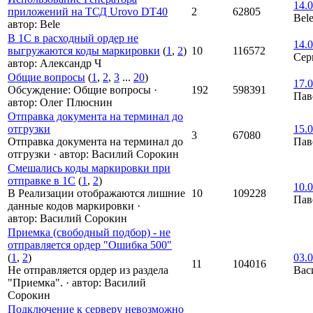
14.0
приложений на ТСД Urovo DT40
2
62805
Bel
автор:
Bele
В 1С в расходный ордер не
14.0
выгружаются коды маркировки
(
1
,
2
)
10
116572
Сер
автор:
Александр Ч
Общие вопросы
(
1
,
2
,
3
...
20
)
17.0
Обсуждение: Общие вопросы
·
192
598391
Пав
автор:
Олег Плюснин
Отправка документа на терминал до
отгрузки
15.0
3
67080
Отправка документа на терминал до
Пав
отгрузки
·
автор:
Василий Сорокин
Смешались коды маркировки при
отправке в 1С
(
1
,
2
)
10.0
В Реализации отображаются лишние
10
109228
Пав
данные кодов маркировки
·
автор:
Василий Сорокин
Приемка (свободный подбор) - не
отправляется ордер "Ошибка 500"
(
1
,
2
)
03.0
11
104016
Не отправляется ордер из раздела
Вас
"Приемка".
·
автор:
Василий
Сорокин
Подключение к серверу невозможно