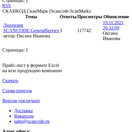
Страницы:
1
RSS
СКАНКОД.СканМарк (Scancode.ScanMark)
Темы
Ответы
Просмотры
Обновление
19.11.2021
Лицензия
20:32:09
SCANCODE.GeneralService
3
117742
Оксана
автор:
Оксана Иванова
Иванова
Страницы:
1
Прайс-лист в формате Excel
на всю продукцию компании
Скачать
Схема проезда
Версия для печати
Доставка
Вакансии
sales@scancode.ru
Адрес офиса: