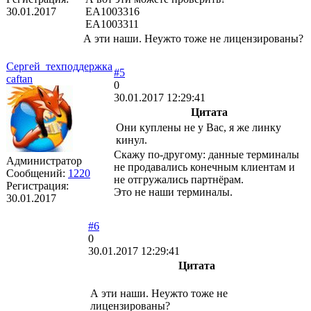
30.01.2017
EA1003316
EA1003311
А эти наши. Неужто тоже не лицензированы?
Сергей_техподдержка
#5
caftan
0
30.01.2017 12:29:41
Цитата
Они куплены не у Вас, я же линку
кинул.
Скажу по-другому: данные терминалы
Администратор
не продавались конечным клиентам и
Сообщений:
1220
не отгружались партнёрам.
Регистрация:
Это не наши терминалы.
30.01.2017
#6
0
30.01.2017 12:29:41
Цитата
А эти наши. Неужто тоже не
лицензированы?