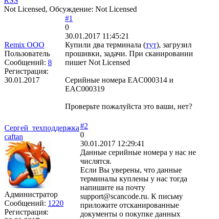
RSS
Not Licensed, Обсуждение: Not Licensed
#1
0
30.01.2017 11:45:21
Remix OOO
Купили два терминала (
тут
), загрузил
Пользователь
прошивки, задачи. При сканировании
Сообщений:
8
пишет Not Licensed
Регистрация:
30.01.2017
Серийные номера EAC000314 и
EAC000319
Проверьте пожалуйста это ваши, нет?
#2
Сергей_техподдержка
0
caftan
30.01.2017 12:29:41
Данные серийные номера у нас не
числятся.
Если Вы уверены, что данные
терминалы куплены у нас тогда
напишите на почту
Администратор
support@scancode.ru. К письму
Сообщений:
1220
приложите отсканированные
Регистрация:
документы о покупке данных