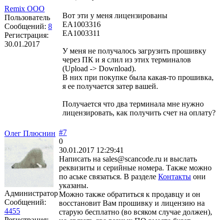
Remix OOO
Вот эти у меня лицензированы
Пользователь
EA1003316
Сообщений:
8
EA1003311
Регистрация:
30.01.2017
У меня не получалось загрузить прошивку
через ПК и я слил из этих терминалов
(Upload -> Download).
В них при покупке была какая-то прошивка,
я ее получается затер вашей.
Получается что два терминала мне нужно
лицензировать, как получить счет на оплату?
#7
Олег Плюснин
0
30.01.2017 12:29:41
Написать на sales@scancode.ru и выслать
реквизиты и серийные номера. Также можно
по аське связаться. В разделе
Контакты
они
указаны.
Администратор
Можно также обратиться к продавцу и он
Сообщений:
восстановит Вам прошивку и лицензию на
4455
старую бесплатно (во всяком случае должен),
Регистрация: