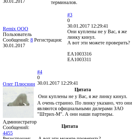
30.01.2017
терминалов.
#3
0
30.01.2017 12:29:41
Remix OOO
Они куплены не у Вас, я же
Пользователь
линку кинул.
Сообщений:
8
Регистрация:
А вот эти можете проверить?
30.01.2017
EA1003316
EA1003311
#4
0
30.01.2017 12:29:41
Олег Плюснин
Цитата
Они куплены не у Вас, я же линку кинул.
А очень странно. По линку указано, что они
являются официальными дилерами ЗАО
"Штрих-М". А они наши партнеры.
Администратор
Цитата
Сообщений:
4455
Регистрация:
А вот эти можете проверить?