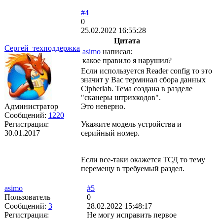
#4
0
25.02.2022 16:55:28
Цитата
Сергей_техподдержка
asimo
написал:
какое правило я нарушил?
Если используется Reader config то это
значит у Вас терминал сбора данных
Cipherlab. Тема создана в разделе
"сканеры штрихкодов".
Администратор
Это неверно.
Сообщений:
1220
Регистрация:
Укажите модель устройства и
30.01.2017
серийный номер.
Если все-таки окажется ТСД то тему
перемещу в требуемый раздел.
asimo
#5
Пользователь
0
Сообщений:
3
28.02.2022 15:48:17
Регистрация:
Не могу исправить первое