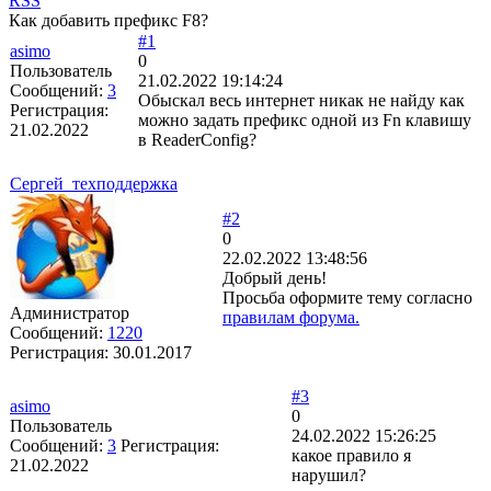
RSS
Как добавить префикс F8?
#1
asimo
0
Пользователь
21.02.2022 19:14:24
Сообщений:
3
Обыскал весь интернет никак не найду как
Регистрация:
можно задать префикс одной из Fn клавишу
21.02.2022
в ReaderConfig?
Сергей_техподдержка
#2
0
22.02.2022 13:48:56
Добрый день!
Просьба оформите тему согласно
Администратор
правилам форума.
Сообщений:
1220
Регистрация:
30.01.2017
#3
asimo
0
Пользователь
24.02.2022 15:26:25
Сообщений:
3
Регистрация:
какое правило я
21.02.2022
нарушил?