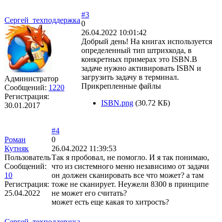
#3
Сергей_техподдержка
0
26.04.2022 10:01:42
Добрый день! На книгах используется
определенный тип штрихкода, в
конкретных примерах это ISBN.В
задаче нужно активировать ISBN и
загрузить задачу в терминал.
Администратор
Прикрепленные файлы
Сообщений:
1220
Регистрация:
ISBN.png
(30.72 КБ)
30.01.2017
#4
Роман
0
Кутняк
26.04.2022 11:39:53
Пользователь
Так я пробовал, не помогло. И я так понимаю,
Сообщений:
что из системного меню независимо от задачи
10
он должен сканировать все что может? а там
Регистрация:
тоже не сканирует. Неужели 8300 в принципе
25.04.2022
не может его считать?
может есть еще какая то хитрость?
Сергей_техподдержка