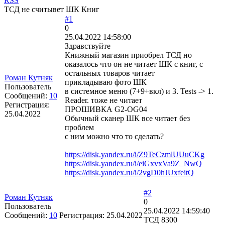
RSS
ТСД не считывет ШК Книг
#1
0
25.04.2022 14:58:00
Здравствуйте
Книжный магазин приобрел ТСД но
оказалось что он не читает ШК с книг, с
остальных товаров читает
Роман Кутняк
прикладываю фото ШК
Пользователь
в системное меню (7+9+вкл) и 3. Tests -> 1.
Сообщений:
10
Reader. тоже не читает
Регистрация:
ПРОШИВКА G2-OG04
25.04.2022
Обычный сканер ШК все читает без
проблем
с ним можно что то сделать?
https://disk.yandex.ru/i/Z9TeCzmlUUuCKg
https://disk.yandex.ru/i/eiGxvxVa9Z_NwQ
https://disk.yandex.ru/i/2vgD0hJUxfeitQ
#2
Роман Кутняк
0
Пользователь
25.04.2022 14:59:40
Сообщений:
10
Регистрация:
25.04.2022
ТСД 8300