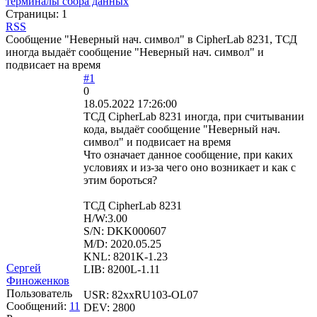
терминалы сбора данных
Страницы:
1
RSS
Сообщение "Неверный нач. символ" в CipherLab 8231, ТСД
иногда выдаёт сообщение "Неверный нач. символ" и
подвисает на время
#1
0
18.05.2022 17:26:00
ТСД CipherLab 8231 иногда, при считывании
кода, выдаёт сообщение "Неверный нач.
символ" и подвисает на время
Что означает данное сообщение, при каких
условиях и из-за чего оно возникает и как с
этим бороться?
ТСД CipherLab 8231
H/W:3.00
S/N: DKK000607
M/D: 2020.05.25
KNL: 8201K-1.23
Сергей
LIB: 8200L-1.11
Финоженков
Пользователь
USR: 82xxRU103-OL07
Сообщений:
11
DEV: 2800