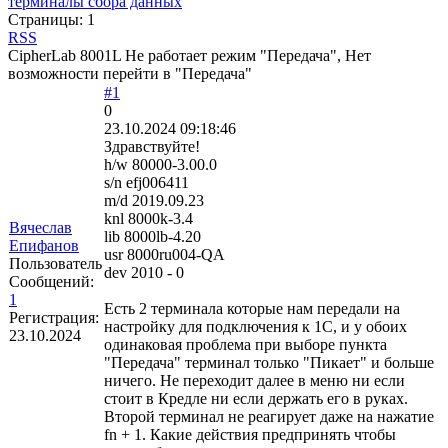
терминалы сбора данных
Страницы:
1
RSS
CipherLab 8001L Не работает режим "Передача", Нет
возможности перейти в "Передача"
#1
0
23.10.2024 09:18:46
Здравствуйте!
h/w 80000-3.00.0
s/n efj006411
m/d 2019.09.23
knl 8000k-3.4
Вячеслав
lib 8000lb-4.20
Епифанов
usr 8000ru004-QA
Пользователь
dev 2010 - 0
Сообщений:
1
Есть 2 терминала которые нам передали на
Регистрация:
настройку для подключения к 1С, и у обоих
23.10.2024
одинаковая проблема при выборе пункта
"Передача" терминал только "Пикает" и больше
ничего. Не переходит далее в меню ни если
стоит в Кредле ни если держать его в руках.
Второй терминал не реагирует даже на нажатие
fn + 1. Какие действия предпринять чтобы