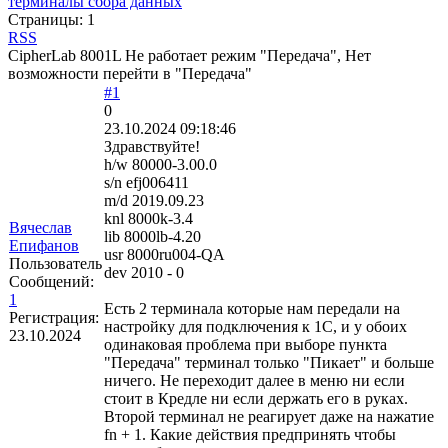
терминалы сбора данных
Страницы:
1
RSS
CipherLab 8001L Не работает режим "Передача", Нет
возможности перейти в "Передача"
#1
0
23.10.2024 09:18:46
Здравствуйте!
h/w 80000-3.00.0
s/n efj006411
m/d 2019.09.23
knl 8000k-3.4
Вячеслав
lib 8000lb-4.20
Епифанов
usr 8000ru004-QA
Пользователь
dev 2010 - 0
Сообщений:
1
Есть 2 терминала которые нам передали на
Регистрация:
настройку для подключения к 1С, и у обоих
23.10.2024
одинаковая проблема при выборе пункта
"Передача" терминал только "Пикает" и больше
ничего. Не переходит далее в меню ни если
стоит в Кредле ни если держать его в руках.
Второй терминал не реагирует даже на нажатие
fn + 1. Какие действия предпринять чтобы