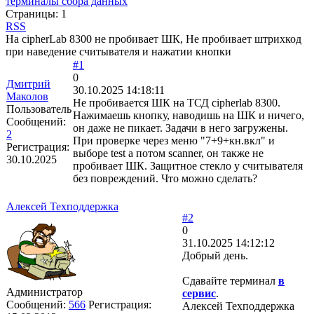
терминалы сбора данных
Страницы:
1
RSS
На cipherLab 8300 не пробивает ШК, Не пробивает штрихкод
при наведение считывателя и нажатии кнопки
#1
0
Дмитрий
30.10.2025 14:18:11
Маколов
Не пробивается ШК на ТСД cipherlab 8300.
Пользователь
Нажимаешь кнопку, наводишь на ШК и ничего,
Сообщений:
он даже не пикает. Задачи в него загружены.
2
При проверке через меню "7+9+кн.вкл" и
Регистрация:
выборе test а потом scanner, он также не
30.10.2025
пробивает ШК. Защитное стекло у считывателя
без повреждений. Что можно сделать?
Алексей Техподдержка
#2
0
31.10.2025 14:12:12
Добрый день.
Сдавайте терминал
в
Администратор
сервис
.
Сообщений:
566
Регистрация:
Алексей Техподдержка