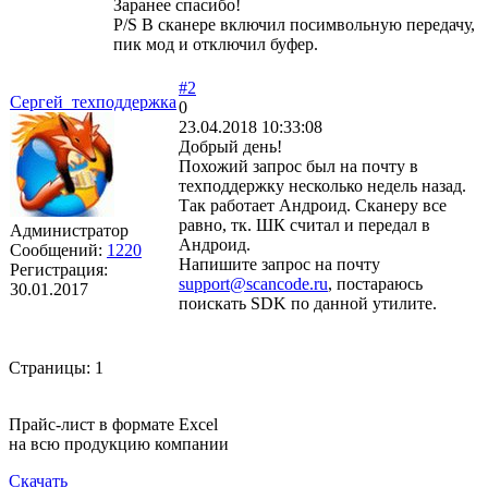
Заранее спасибо!
P/S В сканере включил посимвольную передачу,
пик мод и отключил буфер.
#2
Сергей_техподдержка
0
23.04.2018 10:33:08
Добрый день!
Похожий запрос был на почту в
техподдержку несколько недель назад.
Так работает Андроид. Сканеру все
равно, тк. ШК считал и передал в
Администратор
Андроид.
Сообщений:
1220
Напишите запрос на почту
Регистрация:
support@scancode.ru
, постараюсь
30.01.2017
поискать SDK по данной утилите.
Страницы:
1
Прайс-лист в формате Excel
на всю продукцию компании
Скачать