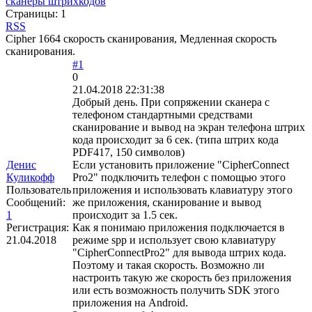
сканеры штрихкодов
Страницы:
1
RSS
Cipher 1664 скорость сканирования, Медленная скорость
сканирования.
#1
0
21.04.2018 22:31:38
Добрый день. При сопряжении сканера с
телефоном стандартными средствами
сканирование и вывод на экран телефона штрих
кода происходит за 6 сек. (типа штрих кода
PDF417, 150 символов)
Денис
Если установить приложение "CipherConnect
Куликофф
Pro2" подключить телефон с помощью этого
Пользователь
приложения и использовать клавиатуру этого
Сообщений:
же приложения, сканирование и вывод
1
происходит за 1.5 сек.
Регистрация:
Как я понимаю приложения подключается в
21.04.2018
режиме spp и использует свою клавиатуру
"CipherConnectPro2" для вывода штрих кода.
Поэтому и такая скорость. Возможно ли
настроить такую же скорость без приложения
или есть возможность получить SDK этого
приложения на Android.