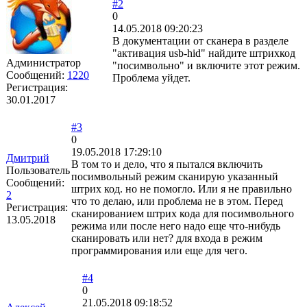
#2
0
14.05.2018 09:20:23
В документации от сканера в разделе
"активация usb-hid" найдите штрихкод
Администратор
"посимвольно" и включите этот режим.
Сообщений:
1220
Проблема уйдет.
Регистрация:
30.01.2017
#3
0
19.05.2018 17:29:10
Дмитрий
В том то и дело, что я пытался включить
Пользователь
посимвольный режим сканирую указанный
Сообщений:
штрих код. но не помогло. Или я не правильно
2
что то делаю, или проблема не в этом. Перед
Регистрация:
сканированием штрих кода для посимвольного
13.05.2018
режима или после него надо еще что-нибудь
сканировать или нет? для входа в режим
программирования или еще для чего.
#4
0
21.05.2018 09:18:52