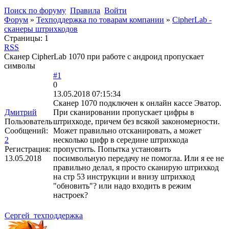
Поиск по форуму
Правила
Войти
Форум
»
Техподдержка по товарам компании
»
CipherLab -
сканеры штрихкодов
Страницы:
1
RSS
Сканер CipherLab 1070 при работе с андроид пропускает
символы
#1
0
13.05.2018 07:15:34
Сканер 1070 подключен к онлайн кассе Эватор.
Дмитрий
При сканировании пропускает цифры в
Пользователь
штрихкоде, причем без всякой закономерности.
Сообщений:
Может правильно отсканировать, а может
2
несколько цифр в середине штрихкода
Регистрация:
пропустить. Попытка установить
13.05.2018
посимвольную передачу не помогла. Или я ее не
правильно делал, я просто сканирую штрихкод
на стр 53 инструкции и внизу штрихкод
"обновить"? или надо входить в режим
настроек?
Сергей_техподдержка