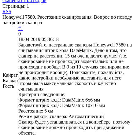
сканеры штрихкодов
Страницы:
1
RSS
Honeywell 7580. Расстояние сканирования, Вопрос по поводу
настройки сканера
#1
0
18.04.2019 05:36:18
Здравствуйте, настраиваю сканеры Honeywell 7580 на
считывания штрих кода DataMatrix. Дело в том, что
сканер на расстоянии 15 см очень долго думает (т.е.
сканирование не происходит моментально или не
происходит вообще. В 9 из 10 случаях сканирование
не происходит вообще). Подскажите, пожалуйста,
Кайрат
какие настройки необходимо выставить для него,
Калдар
чтобы была максимальная скорость и качество
Гость
считывания.
Критерии следующие:
Формат штрих кода: DataMatrix 6x6 мм
Формат штрих кода: DataMatrix 10x10 мм
Расстояние: 5 см
Режим работы сканера: Автоматический
Сканер будет устанавливаться на конвейере, поэтому
сканирование должно происходить при движении
объекта.