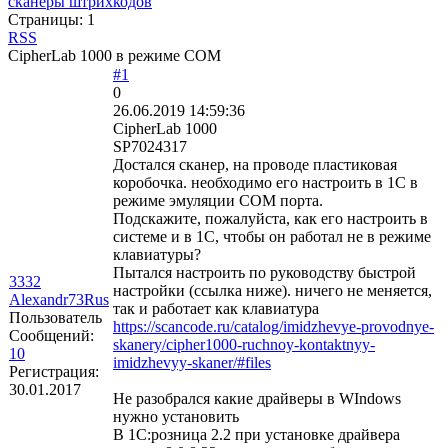
сканеры штрихкодов
Страницы:
1
RSS
CipherLab 1000 в режиме COM
#1
0
26.06.2019 14:59:36
CipherLab 1000
SP7024317
Достался сканер, на проводе пластиковая
коробочка. необходимо его настроить в 1С в
режиме эмуляции СОМ порта.
Подскажите, пожалуйста, как его настроить в
системе и в 1С, чтобы он работал не в режиме
клавиатуры?
Пытался настроить по руководству быстрой
3332
настройки (ссылка ниже). ничего не меняется,
Alexandr73Rus
так и работает как клавиатура
Пользователь
https://scancode.ru/catalog/imidzhevye-provodnye-
Сообщений:
skanery/cipher1000-ruchnoy-kontaktnyy-
10
imidzhevyy-skaner/#files
Регистрация:
30.01.2017
Не разобрался какие драйверы в WIndows
нужно установить
В 1С:розница 2.2 при установке драйвера