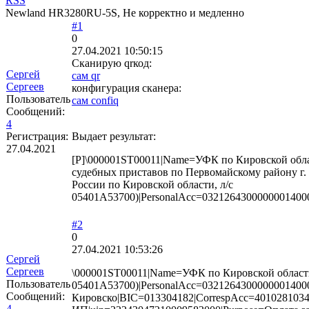
RSS
Newland HR3280RU-5S, Не корректно и медленно
#1
0
27.04.2021 10:50:15
Сканирую qrкод:
Сергей
сам qr
Сергеев
конфигурация сканера:
Пользователь
сам confiq
Сообщений:
4
Регистрация:
Выдает результат:
27.04.2021
[P]\000001ST00011|Name=УФК по Кировской обл
судебных приставов по Первомайскому району 
России по Кировской области, л/с
05401А53700)|PersonalAcc=03212643000000014
#2
0
27.04.2021 10:53:26
Сергей
Сергеев
\000001ST00011|Name=УФК по Кировской области
Пользователь
05401А53700)|PersonalAcc=032126430000000
Сообщений:
Кировско|BIC=013304182|CorrespAcc=401028103
4