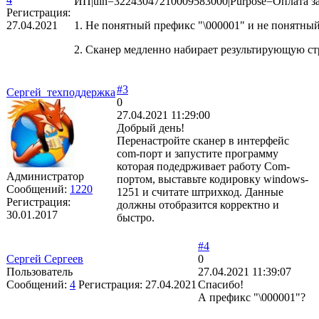
ИП|uin=32243047210009583000|Purpose=Оплата з
Регистрация:
27.04.2021
1. Не понятный префикс "\000001" и не понятн
2. Сканер медленно набирает результирующую ст
#3
Сергей_техподдержка
0
27.04.2021 11:29:00
Добрый день!
Перенастройте сканер в интерфейс
com-порт и запустите программу
которая подедрживает работу Com-
Администратор
портом, выставьте кодировку windows-
Сообщений:
1220
1251 и считате штрихкод. Данные
Регистрация:
должны отобразится корректно и
30.01.2017
быстро.
#4
Сергей Сергеев
0
Пользователь
27.04.2021 11:39:07
Сообщений:
4
Регистрация:
27.04.2021
Спасибо!
А префикс "\000001"?