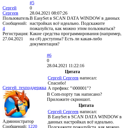
#5
Сергей
0
Сергеев
28.04.2021 08:07:26
Пользователь
В EasySet в SCAN DATA WINDOW в данных
Сообщений:
настройках всё идеально. Подскажите
4
пожалуйста, как можно этим пользоваться?
Регистрация:
Какие средства программирования (например,
27.04.2021
на c#) доступны? Есть ли какая-либо
документация?
#6
0
28.04.2021 11:22:16
Цитата
Сергей Сергеев
написал:
Спасибо!
Сергей_техподдержка
А префикс "\000001"?
В Com-порту так написано?
Приложите скриншот.
Цитата
Сергей Сергеев
написал:
В EasySet в SCAN DATA WINDOW в
Администратор
данных настройках всё идеально.
Сообщений:
1220
Подскажите пожалуйста, как можно