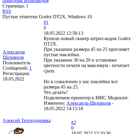
принтеры штрихкодов
Страницы:
1
RSS
Пустые этикетки Godex DT2X, Windows 10
#1
0
18.05.2022 12:56:13
Купили новый сканер штрих-кодов Godex
DT2X.
При указании размера 45 на 25 прогоняет
Александр
пустые наклейки.
Шеховцов
При указании 30 на 20 и установки
Пользователь
цветности печати на максимум - печатает
Сообщений:
1
сразу.
Регистрация:
18.05.2022
Но к сожалению у нас наклейки все
размера 45 на 25.
Что делать?
Подключаем принитер к МИС Медиалог.
Изменено:
Александр Шеховцов
-
18.05.2022 14:15:18
Алексей Техподдержка
#2
0
18.05.2022 15:10:36