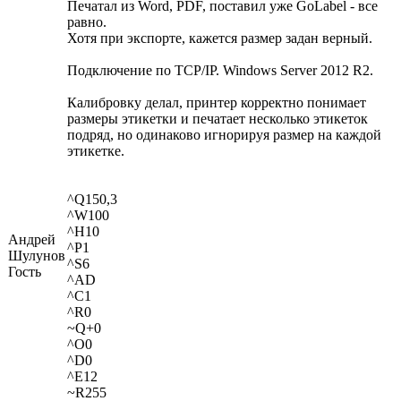
Печатал из Word, PDF, поставил уже GoLabel - все
равно.
Хотя при экспорте, кажется размер задан верный.
Подключение по TCP/IP. Windows Server 2012 R2.
Калибровку делал, принтер корректно понимает
размеры этикетки и печатает несколько этикеток
подряд, но одинаково игнорируя размер на каждой
этикетке.
^Q150,3
^W100
^H10
Андрей
^P1
Шулунов
^S6
Гость
^AD
^C1
^R0
~Q+0
^O0
^D0
^E12
~R255