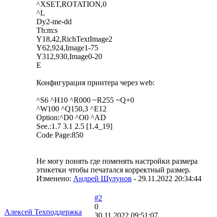
^XSET,ROTATION,0
^L
Dy2-me-dd
Th:m:s
Y18,42,RichTextImage2
Y62,924,Image1-75
Y312,930,Image0-20
E
Конфигурация принтера через web:
^S6 ^H10 ^R000 ~R255 ~Q+0
^W100 ^Q150,3 ^E12
Option:^D0 ^O0 ^AD
See.:1.7 3.1 2.5 [1.4_19]
Code Page:850
Не могу понять где поменять настройки размера
этикетки чтобы печатался корректный размер.
Изменено:
Андрей Шулунов
-
29.11.2022 20:34:44
#2
0
Алексей Техподдержка
30.11.2022 09:51:07