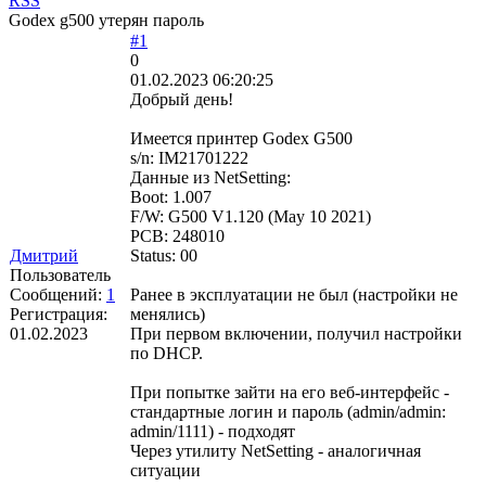
RSS
Godex g500 утерян пароль
#1
0
01.02.2023 06:20:25
Добрый день!
Имеется принтер Godex G500
s/n: IM21701222
Данные из NetSetting:
Boot: 1.007
F/W: G500 V1.120 (May 10 2021)
PCB: 248010
Дмитрий
Status: 00
Пользователь
Сообщений:
1
Ранее в эксплуатации не был (настройки не
Регистрация:
менялись)
01.02.2023
При первом включении, получил настройки
по DHCP.
При попытке зайти на его веб-интерфейс -
стандартные логин и пароль (admin/admin:
admin/1111) - подходят
Через утилиту NetSetting - аналогичная
ситуации