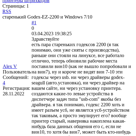
принтеры штрихкодов
Страницы:
1
RSS
старенький Godex-EZ-2200 и Windows 7/10
#1
0
03.04.2023 19:38:25
Здравствуйте
есть пара стареньких годексов 2200 (я так
понимаю, они уже сняты с производства),
раньше они стояли на линуксе, все работало
отлично, теперь обновили рабочие места
Alex V
поставили вин10 (как не вышло попробовали и
Пользователь
на вин7), ну и короче не видят вин 7-10 эти
Сообщений:
годексы через usb. ни через драйверы godex-
4
seagull (авто.установка), ни через драйвер на
Регистрация:
вашем сайте, ни через установку принтера.
28.11.2022
создаются какие-то левые устройства в
диспетчере задач типа "usb-com" якобы без
драйвера. я так понимаю, годекс 2200 хоть и
имеет разъем усб, не является усб-устройством
так таковым, а просто эмулирует его? вообще
принтер старый, наверняка накоплена какая-
нибудь база данных общения его с, если не
вин10, то хотя бы вин7, может быть кто-нибудь