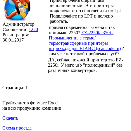
Принтер очень старый, usb
неполноценный. Эти принтеры
подключают по ethrernet или по Lpt.
Подключайте по LPT и должно
работать.
Администратор
прямая современная замена я так
Сообщений:
1220
понимаю 2250?
EZ-2250i/2350i -
Регистрация:
Промышленные термо/
30.01.2017
термотрансферные принтеры
штрихкода для ЕГАИС (scancode.ru)
?
там уже нет такой проблемы с усб?
ДА, сейчас похожий принтер это EZ-
2250i. У него usb "полноценный" без
различных конвертеров.
Страницы:
1
Прайс-лист в формате Excel
на всю продукцию компании
Скачать
Схема проезда