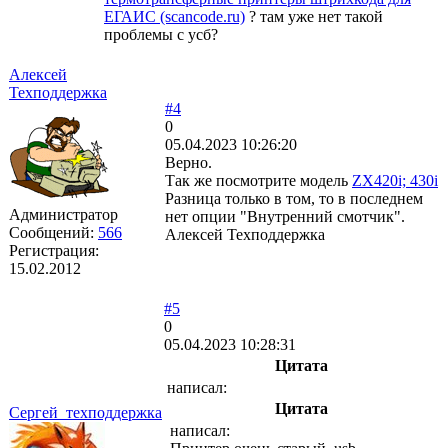
ЕГАИС (scancode.ru)
? там уже нет такой
проблемы с усб?
Алексей
Техподдержка
#4
0
05.04.2023 10:26:20
Верно.
Так же посмотрите модель
ZX420i; 430i
Разница только в том, то в последнем
Администратор
нет опции "Внутренний смотчик".
Сообщений:
566
Алексей Техподдержка
Регистрация:
15.02.2012
#5
0
05.04.2023 10:28:31
Цитата
написал:
Цитата
Сергей_техподдержка
написал: