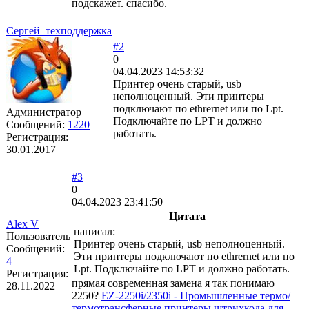
подскажет. спасибо.
Сергей_техподдержка
#2
0
04.04.2023 14:53:32
Принтер очень старый, usb
неполноценный. Эти принтеры
подключают по ethrernet или по Lpt.
Администратор
Подключайте по LPT и должно
Сообщений:
1220
работать.
Регистрация:
30.01.2017
#3
0
04.04.2023 23:41:50
Цитата
Alex V
написал:
Пользователь
Принтер очень старый, usb неполноценный.
Сообщений:
Эти принтеры подключают по ethrernet или по
4
Lpt. Подключайте по LPT и должно работать.
Регистрация:
прямая современная замена я так понимаю
28.11.2022
2250?
EZ-2250i/2350i - Промышленные термо/
термотрансферные принтеры штрихкода для