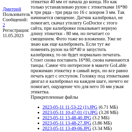
этикетки 40 мм от начала до конца. Но как
только устанавливаю рулон с этикетками 16*80
Дмитрий
в три ряда - три ряда по 16 с зазором 3 мм. Так
Пользователь
начинается смещение. Датчик калибровал, не
Сообщений:
помогает, скачал утилиту GoDoctor с этого
2
сайта, при калибровке показывает верную
Регистрация:
длину этикетки - 80 мм, но печатает со
11.05.2023
смещением. Фото тоже во вложении. Уже не
знаю как еще калибровать. Если тут же
поменять рулон на 60*40 и запустить
калибровку, то он будет нормально печатать.
Стоит снова поставить 16*80, снова начинаются
танцы. Самое что интересное в макете GoLable
прижимаю этикетку в самый верх, но все равно
печать идет с отступом. Головку под этикетками
двигал и калибровал на каждом шаге, ничего не
помогает, ощущение что для него 16 мм узкая
этикетка.
Прикрепленные файлы
2023-05-11 11-53-22 (1).JPG
(6.71 МБ)
2023-05-11 10-47-01 (1).JPG
(3.28 МБ)
2023-05-11 13-48-40.JPG
(3.2 МБ)
2023-05-11 13-48-27.JPG
(3.86 МБ)
2023-05-11 13-49-06.JPG
(3.34 МБ)