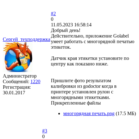
#2
0
11.05.2023 16:58:14
Добрый день!
Действительно, приложение Golabel
Сергей_техподдержка
умеет работать с многорядной печатью
этикеток.
Датчик края этикетки установите по
центру как показано ниже.
Администратор
Пришлите фото результатом
Сообщений:
1220
калибровки из godoctor когда в
Регистрация:
принтере установлен рулон с
30.01.2017
многорядными этикетками.
Прикрепленные файлы
многорядная печать.png
(17.5 МБ)
#3
0