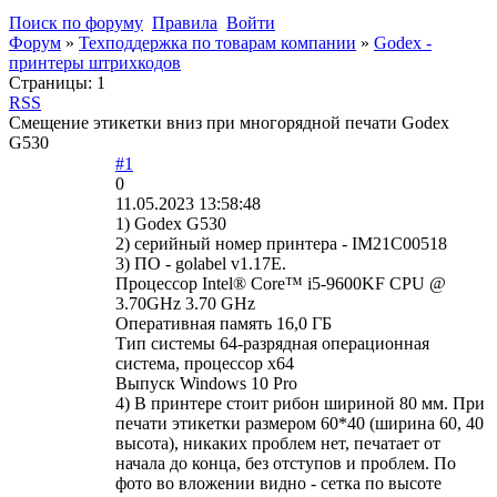
Поиск по форуму
Правила
Войти
Форум
»
Техподдержка по товарам компании
»
Godex -
принтеры штрихкодов
Страницы:
1
RSS
Смещение этикетки вниз при многорядной печати Godex
G530
#1
0
11.05.2023 13:58:48
1) Godex G530
2) серийный номер принтера - IM21C00518
3) ПО - golabel v1.17E.
Процессор Intel® Core™ i5-9600KF CPU @
3.70GHz 3.70 GHz
Оперативная память 16,0 ГБ
Тип системы 64-разрядная операционная
система, процессор x64
Выпуск Windows 10 Pro
4) В принтере стоит рибон шириной 80 мм. При
печати этикетки размером 60*40 (ширина 60, 40
высота), никаких проблем нет, печатает от
начала до конца, без отступов и проблем. По
фото во вложении видно - сетка по высоте