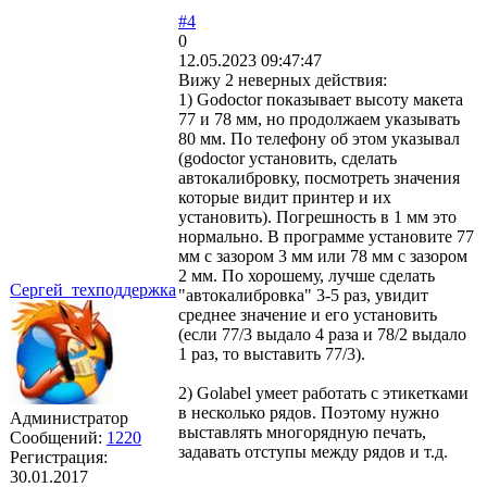
#4
0
12.05.2023 09:47:47
Вижу 2 неверных действия:
1) Godoctor показывает высоту макета
77 и 78 мм, но продолжаем указывать
80 мм. По телефону об этом указывал
(godoctor установить, сделать
автокалибровку, посмотреть значения
которые видит принтер и их
установить). Погрешность в 1 мм это
нормально. В программе установите 77
мм с зазором 3 мм или 78 мм с зазором
2 мм. По хорошему, лучше сделать
Сергей_техподдержка
"автокалибровка" 3-5 раз, увидит
среднее значение и его установить
(если 77/3 выдало 4 раза и 78/2 выдало
1 раз, то выставить 77/3).
2) Golabel умеет работать с этикетками
в несколько рядов. Поэтому нужно
Администратор
выставлять многорядную печать,
Сообщений:
1220
задавать отступы между рядов и т.д.
Регистрация:
30.01.2017