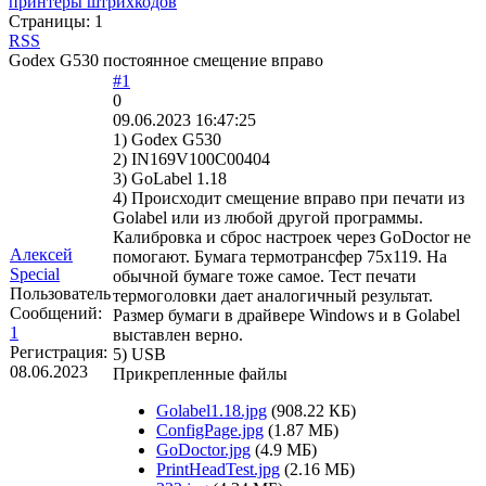
принтеры штрихкодов
Страницы:
1
RSS
Godex G530 постоянное смещение вправо
#1
0
09.06.2023 16:47:25
1) Godex G530
2) IN169V100C00404
3) GoLabel 1.18
4) Происходит смещение вправо при печати из
Golabel или из любой другой программы.
Калибровка и сброс настроек через GoDoctor не
Алексей
помогают. Бумага термотрансфер 75x119. На
Special
обычной бумаге тоже самое. Тест печати
Пользователь
термоголовки дает аналогичный результат.
Сообщений:
Размер бумаги в драйвере Windows и в Golabel
1
выставлен верно.
Регистрация:
5) USB
08.06.2023
Прикрепленные файлы
Golabel1.18.jpg
(908.22 КБ)
ConfigPage.jpg
(1.87 МБ)
GoDoctor.jpg
(4.9 МБ)
PrintHeadTest.jpg
(2.16 МБ)