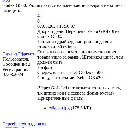
RSS
Godex G500, Растягивается наименование товара и не видно
позиции.
#1
0
07.08.2024 15:56:37
Добрый день! Перешел с Zebra GK420t на
Godex G500.
Поставил драйвер, настроил под свои
этикетки. 60x60mm.
Отправляю на печать, но наименования
Эдуард Ефремов
товара ушло за рамки. Штрихкод шире, чем
Пользователь
должен быть.
Сообщений:
2
На фото:
Регистрация:
Сверху, как печатает Godex G500
07.08.2024
Снизу, как печатает Zebra GK420t
(Через GoLabel нет возможности печатать,
т.к штрих код на сервере формируется)
Прикрепленные файлы
etiketka.jpg
(178.3 КБ)
Сергей_техподдержка