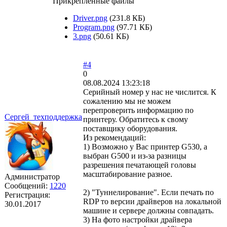
Прикрепленные файлы
Driver.png
(231.8 КБ)
Program.png
(97.71 КБ)
3.png
(50.61 КБ)
#4
0
08.08.2024 13:23:18
Серийный номер у нас не числится. К
сожалению мы не можем
перепроверить информацию по
Сергей_техподдержка
принтеру. Обратитесь к свому
поставщику оборудования.
Из рекомендаций:
1) Возможно у Вас принтер G530, а
выбран G500 и из-за разницы
разрешения печатающей головы
масштабирование разное.
Администратор
Сообщений:
1220
2) "Туннелирование". Если печать по
Регистрация:
RDP то версии драйверов на локальной
30.01.2017
машине и сервере должны совпадать.
3) На фото настройки драйвера