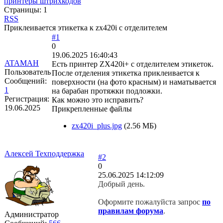
принтеры штрихкодов
Страницы:
1
RSS
Приклеивается этикетка к zx420i с отделителем
#1
0
19.06.2025 16:40:43
ATAMAH
Есть принтер ZX420i+ с отделителем этикеток.
Пользователь
После отделения этикетка приклеивается к
Сообщений:
поверхности (на фото красным) и наматывается
1
на барабан протяжки подложки.
Регистрация:
Как можно это исправить?
19.06.2025
Прикрепленные файлы
zx420i_plus.jpg
(2.56 МБ)
Алексей Техподдержка
#2
0
25.06.2025 14:12:09
Добрый день.
Оформите пожалуйста запрос
по
правилам форума
.
Администратор