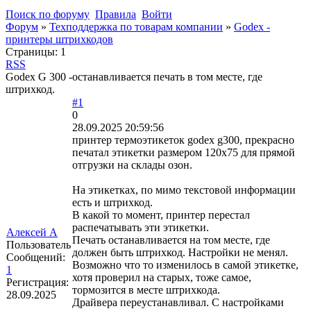
Поиск по форуму
Правила
Войти
Форум
»
Техподдержка по товарам компании
»
Godex -
принтеры штрихкодов
Страницы:
1
RSS
Godex G 300 -останавливается печать в том месте, где
штрихкод.
#1
0
28.09.2025 20:59:56
принтер термоэтикеток godex g300, прекрасно
печатал этикетки размером 120х75 для прямой
отгрузки на склады озон.
На этикетках, по мимо текстовой информации
есть и штрихкод.
В какой то момент, принтер перестал
распечатывать эти этикетки.
Алексей А
Печать останавливается на том месте, где
Пользователь
должен быть штрихкод. Настройки не менял.
Сообщений:
Возможно что то изменилось в самой этикетке,
1
хотя проверил на старых, тоже самое,
Регистрация:
тормозится в месте штрихкода.
28.09.2025
Драйвера переустанавливал. С настройками