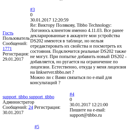
#3
0
30.01.2017 12:20:59
Re: Виктору Полякову, Tibbo Technology:
Логонюсь клиентом именно 4.11.03. Все ранее
Гость
декларированные в аккаунте мои устройства
Пользователь
DS202 имеются в таблице, но нельзя
Сообщений:
отредактировать их свойства и посмотреть их
1771
состояния. Подключится реальные DS202 также
Регистрация:
не могут. При попытке добавить новый DS202 -
29.01.2017
добавляется, но ругается на ограничение по
лицензии. Естественно, откуда у меня лицензия
на linkserver.tibbo.net ?
Можно ли с Вами связаться по e-mail для
консультаций ?
#4
support_tibbo support_tibbo
0
Администратор
30.01.2017 12:21:00
Сообщений:
24
Регистрация:
Пишите на e-mail:
30.01.2017
support@tibbo.ru
#5