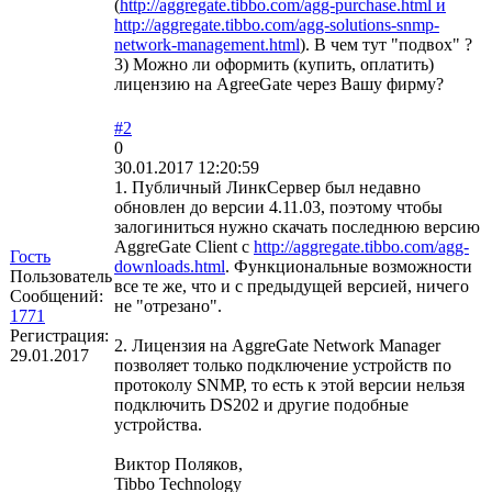
(
http://aggregate.tibbo.com/agg-purchase.html и
http://aggregate.tibbo.com/agg-solutions-snmp-
network-management.html
). В чем тут "подвох" ?
3) Можно ли оформить (купить, оплатить)
лицензию на AgreeGate через Вашу фирму?
#2
0
30.01.2017 12:20:59
1. Публичный ЛинкСервер был недавно
обновлен до версии 4.11.03, поэтому чтобы
залогиниться нужно скачать последнюю версию
AggreGate Client с
http://aggregate.tibbo.com/agg-
Гость
downloads.html
. Функциональные возможности
Пользователь
все те же, что и с предыдущей версией, ничего
Сообщений:
не "отрезано".
1771
Регистрация:
2. Лицензия на AggreGate Network Manager
29.01.2017
позволяет только подключение устройств по
протоколу SNMP, то есть к этой версии нельзя
подключить DS202 и другие подобные
устройства.
Виктор Поляков,
Tibbo Technology