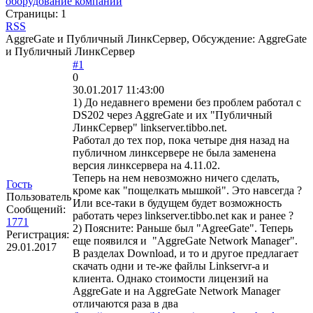
оборудование компании
Страницы:
1
RSS
AggreGate и Публичный ЛинкСервер, Обсуждение: AggreGate
и Публичный ЛинкСервер
#1
0
30.01.2017 11:43:00
1) До недавнего времени без проблем работал с
DS202 через AggreGate и их "Публичный
ЛинкСервер" linkserver.tibbo.net.
Работал до тех пор, пока четыре дня назад на
публичном линксервере не была заменена
версия линксервера на 4.11.02.
Теперь на нем невозможно ничего сделать,
Гость
кроме как "пощелкать мышкой". Это навсегда ?
Пользователь
Или все-таки в будущем будет возможность
Сообщений:
работать через linkserver.tibbo.net как и ранее ?
1771
2) Поясните: Раньше был "AgreeGate". Теперь
Регистрация:
еще появился и "AggreGate Network Manager".
29.01.2017
В разделах Download, и то и другое предлагает
скачать одни и те-же файлы Linkservr-a и
клиента. Однако стоимости лицензий на
AggreGate и на AggreGate Network Manager
отличаются раза в два