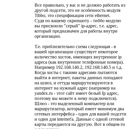
Все правильно, у вас и не должно работать из
другой подсети, это не особенность модуля
Tibbo, это спецификация сети ethernet.
Судя по вашему скриншоту - тиббо модулю
вы присвоили "серый" ip-адрес, т.е. адрес,
который предназначен для работы внутри
организации.
Т.е. приблизительно схема следующая - в
вашей организации существует некоторое
количество хостов, имеющих внутренние ip
адреса (как внутренние телефонные номера).
Например 192.168.140.2, 192.168.140.5 и т.д.
Когда хосты с такими адресами пытаются
выйти в интернет, пакеты данных попадают
на шлюз, и оттуда маршрутизируются в
интернет на нужный адрес (например на
yandex.ru - этот сайт имеет белый Ip адрес,
поэтому вы можете к нему подключится).
Шлюз - это выделенный компьютер или
маршрутизатор, который имеет минимум два
сетевых интерфейса - один для вашей подсети
и один для internet'а. Данные с одной сетевой
карты передаются на другую. Вот в общем-то