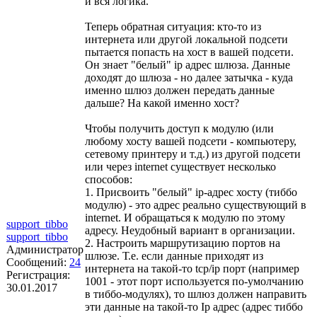
и вся логика.
Теперь обратная ситуация: кто-то из
интернета или другой локальной подсети
пытается попасть на хост в вашей подсети.
Он знает "белый" ip адрес шлюза. Данные
доходят до шлюза - но далее затычка - куда
именно шлюз должен передать данные
дальше? На какой именно хост?
Чтобы получить доступ к модулю (или
любому хосту вашей подсети - компьютеру,
сетевому принтеру и т.д.) из другой подсети
или через internet существует несколько
способов:
1. Присвоить "белый" ip-адрес хосту (тиббо
модулю) - это адрес реально существующий в
internet. И обращаться к модулю по этому
support_tibbo
адресу. Неудобный вариант в организации.
support_tibbo
2. Настроить маршрутизацию портов на
Администратор
шлюзе. Т.е. если данные приходят из
Сообщений:
24
интернета на такой-то tcp/ip порт (например
Регистрация:
1001 - этот порт используется по-умолчанию
30.01.2017
в тиббо-модулях), то шлюз должен направить
эти данные на такой-то Ip адрес (адрес тиббо