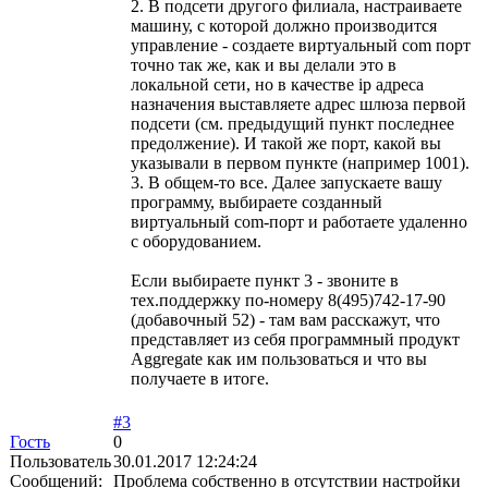
2. В подсети другого филиала, настраиваете
машину, с которой должно производится
управление - создаете виртуальный com порт
точно так же, как и вы делали это в
локальной сети, но в качестве ip адреса
назначения выставляете адрес шлюза первой
подсети (см. предыдущий пункт последнее
предолжение). И такой же порт, какой вы
указывали в первом пункте (например 1001).
3. В общем-то все. Далее запускаете вашу
программу, выбираете созданный
виртуальный com-порт и работаете удаленно
с оборудованием.
Если выбираете пункт 3 - звоните в
тех.поддержку по-номеру 8(495)742-17-90
(добавочный 52) - там вам расскажут, что
представляет из себя программный продукт
Aggregate как им пользоваться и что вы
получаете в итоге.
#3
Гость
0
Пользователь
30.01.2017 12:24:24
Сообщений:
Проблема собственно в отсутствии настройки