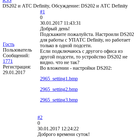
RSS
DS202 и АТС Definity, Обсуждение: DS202 и АТС Definity
#1
0
30.01.2017 11:43:31
Добрый день!
Подскажите пожалуйста. Настроили DS202
для работы с УПАТС Definity, но работает
Гость
только в одной подсети.
Пользователь
Если подключаюсь с другого офиса из
Сообщений:
другой подсети, то устройство DS202 не
1771
видно. что не так?
Регистрация:
Во вложении - настройки DS202:
29.01.2017
2965_setting1.bmp
2965_setting2.bmp
2965_setting3.bmp
#2
0
30.01.2017 12:24:22
Доброго времени суток!