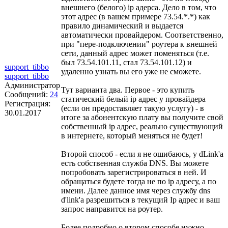
внешнего (белого) ip адерса. Дело в том, что
этот адрес (в вашем примере 73.54.*.*) как
правило динамический и выдается
автоматически провайдером. Соответственно,
при "пере-подключении" роутера к внешней
сети, данный адрес может поменяться (т.е.
был 73.54.101.11, стал 73.54.101.12) и
support_tibbo
удаленно узнать вы его уже не сможете.
support_tibbo
Администратор
Тут варианта два. Первое - это купить
Сообщений:
24
статический белый ip адрес у провайдера
Регистрация:
(если он предоставляет такую услугу) - в
30.01.2017
итоге за абонентскую плату вы получите свой
собственный ip адрес, реально существующий
в интернете, который меняться не будет!
Второй способ - если я не ошибаюсь, у dLink'a
есть собственная служба DNS. Вы можете
попробовать зарегистрироваться в ней. И
обращаться будете тогда не по ip адресу, а по
имени. Далее данное имя через службу dns
d'link'a разрешиться в текущий Ip адрес и ваш
запрос направится на роутер.
Более подробно о втором способе нужно