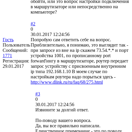
обойти, или это вопрос настройки подключения
в маршрутизаторе или непосредственно на
компьютере?
#2
0
30.01.2017 12:24:56
Гость
Попробую сам ответить себе на вопрос.
Пользователь
Приблизительно, я понимаю, это выглядит так -
Сообщений:
при запросе из вне на ip скажем 73.54.*.* и порт
1771
устройства 1001, по прописанному port
Регистрация:
forward'ингу в маршрутизаторе, роутер передает
29.01.2017
запрос устройству с присвоенным внутренним
ip типа 192.168.1.10 В моем случае по
настройкам роутера надо порыться здесь -
http://www.dlink.ru/ru/faq/68/275.html
#3
0
30.01.2017 12:24:56
Извините за долгий ответ.
По-поводу вашего вопроса.
Да, вы все правильно написали.
Единственное примечание - это по поводу