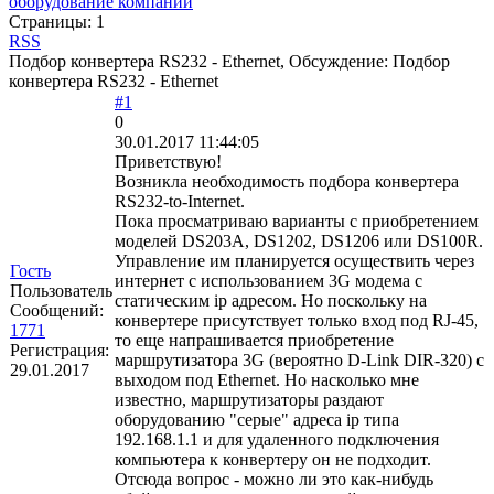
оборудование компании
Страницы:
1
RSS
Подбор конвертера RS232 - Ethernet, Обсуждение: Подбор
конвертера RS232 - Ethernet
#1
0
30.01.2017 11:44:05
Приветствую!
Возникла необходимость подбора конвертера
RS232-to-Internet.
Пока просматриваю варианты с приобретением
моделей DS203A, DS1202, DS1206 или DS100R.
Управление им планируется осуществить через
Гость
интернет с использованием 3G модема с
Пользователь
статическим ip адресом. Но поскольку на
Сообщений:
конвертере присутствует только вход под RJ-45,
1771
то еще напрашивается приобретение
Регистрация:
маршрутизатора 3G (вероятно D-Link DIR-320) с
29.01.2017
выходом под Ethernet. Но насколько мне
известно, маршрутизаторы раздают
оборудованию "серые" адреса ip типа
192.168.1.1 и для удаленного подключения
компьютера к конвертеру он не подходит.
Отсюда вопрос - можно ли это как-нибудь