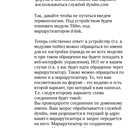
воспользоваться службой dyndns.com
Так, давайте чтобы не путаться введем
терминологию. Под устройством будем
понимать модули Tibbo, под
маршрутизатором d-link.
Теперь собственно ответ: к устройству (т.е. к
модулям тиббо) можно обращаться по имени
для их настройки (правда не во всех моделях
и при таком обращении вы будете попадать в
веб-интерфейс управления), НО! не в вашем
случае (т.к. у вас будет идти обращение через
маршрутизатор). Также можно обращаться по
имени и к маршрутизатору. То, что вам
посоветовали на форуме - это видимо и есть
второй вариант, про который я вам написал.
Т.е. следуя второму варианту схема
соединения будет такой:
Вы провоцируете соединение по доменному
имени. Ваш запрос обрабатывается службой
dyndns, имя разрешается в текущий ip адрес
вашего маршрутизатора и запрос передается
на него. Маршрутизатор по созданному