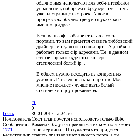
обычно имя используют для веб-интерфейса
управления, набираем в браузере имя - и мы
уже на странице настроек. А вот в
программах обычно требуется указывать
именно ip адрес.
Если ваш софт работает только с com-
портами, то вам придется ставить тиббовский
драйвер виртуального com-порта. А драйвер
работает только с ip-адресами. Т.е. в данном
случае вариант будет только через
статический белый ip...
В общем нужно исходить из конкретных
условий. И взвешивать за и против. Мое
мнение прежнее - лучше взять белый
статический ip у провайдера.
#6
0
Гость
30.01.2017 12:24:56
Пользователь
Софт планируется использовать только tibbo.
Сообщений:
Команды будут отправляться на ком-порт через
1771
гипертерминал. Получается что придется
Регистрация:
ставить драйвер виртуального порта, а он