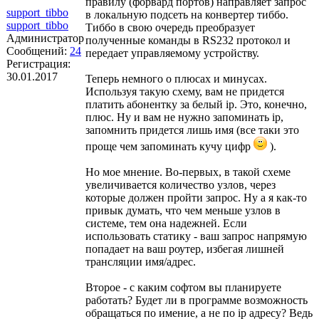
правилу (форвард портов) направляет запрос
support_tibbo
в локальную подсеть на конвертер тиббо.
support_tibbo
Тиббо в свою очередь преобразует
Администратор
полученные команды в RS232 протокол и
Сообщений:
24
передает управляемому устройству.
Регистрация:
30.01.2017
Теперь немного о плюсах и минусах.
Используя такую схему, вам не придется
платить абонентку за белый ip. Это, конечно,
плюс. Ну и вам не нужно запоминать ip,
запомнить придется лишь имя (все таки это
проще чем запоминать кучу цифр
).
Но мое мнение. Во-первых, в такой схеме
увеличивается количество узлов, через
которые должен пройти запрос. Ну а я как-то
привык думать, что чем меньше узлов в
системе, тем она надежней. Если
использовать статику - ваш запрос напрямую
попадает на ваш роутер, избегая лишней
трансляции имя/адрес.
Второе - с каким софтом вы планируете
работать? Будет ли в программе возможность
обращаться по имение, а не по ip адресу? Ведь