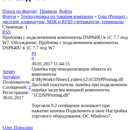
Поиск по форуму
Правила
Войти
Форум
»
Техподдержка по товарам компании
»
Giga (Promag) -
дисплеи, клавиатуры, MSR и RFID считыватели, терминалы
Страницы:
1
RSS
Проблема с подключением компоненты DSP840U в 1С 7.7 под
W7, Обсуждение: Проблема с подключением компоненты
DSP840U в 1С 7.7 под W7
#1
0
30.01.2017 11:44:15
Ошибка при инициализации объекта из
Sergey
компоненты
Seryakov
d:\MyWorks\Shoes\Lyubercy2\1CDSPPromag.dll
Пользователь
Дисплей покупателя: ошибка при подключении
Сообщений:
2
ошибка загрузки внешней компоненты
Регистрация:
"1CDSPPromag.dll"
30.01.2017
Торговля 9.2 сообщение возникает при
нажатии кнопки Подключить в окне Настройка
торгового оборудования. ОС Windows7.
Олег Плюснин