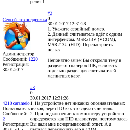
релиз 1
#2
0
Сергей_техподдержка
30.01.2017 12:31:28
1. Укажите серийный номер.
2. Данный считыватель идёт с одним
интерфейсом. MSR213V (VCOM),
MSR213U (HID). Перенастроить
нельзя.
Администратор
Сообщений:
1220
Непонятно зачем Вы открыли тему в
Регистрация:
разделе от сканеров ШК, если есть
30.01.2017
отдельно раздел для считывателей
магнитных карт.
#3
0
30.01.2017 12:31:28
4218 caramelo
1. На устройстве нет никаких опознавательных
Пользователь
знаков, через ПО как это сделать не знаю.
Сообщений:
2. При подключении к компьютеру устройство
2
определяется как HID клавиатура, поэтому здесь
Регистрация:
Вы дали мне исчерпывающий ответ. А я
30.01.2017
пытался переключить его в COM