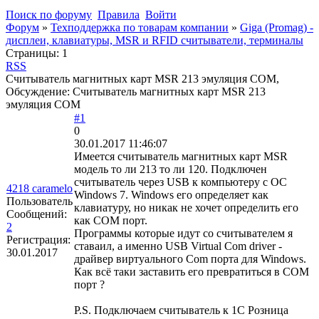
Поиск по форуму
Правила
Войти
Форум
»
Техподдержка по товарам компании
»
Giga (Promag) -
дисплеи, клавиатуры, MSR и RFID считыватели, терминалы
Страницы:
1
RSS
Считыватель магнитных карт MSR 213 эмуляция COM,
Обсуждение: Считыватель магнитных карт MSR 213
эмуляция COM
#1
0
30.01.2017 11:46:07
Имеется считыватель магнитных карт MSR
модель то ли 213 то ли 120. Подключен
считыватель через USB к компьютеру с ОС
4218 caramelo
Windows 7. Windows его определяет как
Пользователь
клавиатуру, но никак не хочет определить его
Сообщений:
как COM порт.
2
Программы которые идут со считывателем я
Регистрация:
ставаил, а именно USB Virtual Com driver -
30.01.2017
драйвер виртуального Com порта для Windows.
Как всё таки заставить его превратиться в COM
порт ?
P.S. Подключаем считыватель к 1С Розница