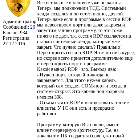
Все остальные в цепочке уже не важны.
Теперь, мы подключили ТСД. Системный
хендл создался и он естественно, другой.
Теперь даже если в программе в сессии RDP
Администратор
мы переоткроем порт или даже закроем и
Сообщений:
26
запустим заново программу, то это тоже
Баллов:
934
ничего не даст, т.к. сессия RDP ссылается на
Регистрация:
старый системный хендл, который уже
27.12.2016
закрыт. Что нужно сделать? Правильно!
Переоткрыть сессию RDP. Я точно не в курсе,
но скорее всего придется дополнительно еще
и переоткрыть порт в программе.
Какой вывод? RDP - зло. Выхода два:
- Нужен порт, который никогда не
закрывается. Для этого нужен кабель,
который сам создает СОМ-порт и всегда в
системе открыт. Это кабель под кодовым
именем 308.
- Отказаться от RDP и использовать тонкие
клиенты. У 1С они есть и прекрасно
работают.
Программу, которую Вы нашли, имеет
клиент-серверную архитектуру. Т.е. на
локальном ПК создается сервер, который