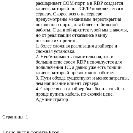
расшаривает СОМ-порт, а в RDP создается
клиент, который по TCP/IP подключается к
серверу. Скорее всего на сервере
предусмотрены механизмы переоткрытия
локального порта, для более стабильной
работы. С данной архитектурой мы знакомы,
но от реализации отказались ввиду
нескольких причин:
1. более сложная реализация драйвера и
сложная установка.
2. Необходимость сомнительная, т.к. в
большинстве своем RDP используется для
подключения 1С, а давно уже есть тонкий
клиент, который превосходно работает.
3. Пути обхода существуют и менее затратны,
чем написание клиент-сервера.
4. Скорее всего драйвер был бы платный, а
проще купить кабель, по схожей цене.
Администратор
Страницы:
1
Прайс-лист в формате Excel