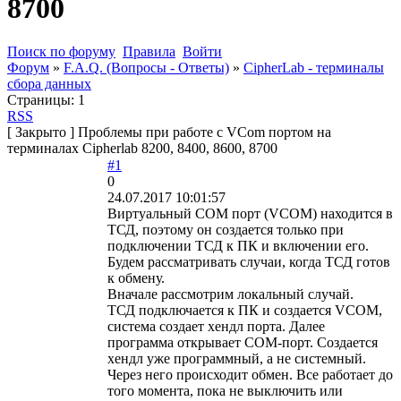
8700
Поиск по форуму
Правила
Войти
Форум
»
F.A.Q. (Вопросы - Ответы)
»
CipherLab - терминалы
сбора данных
Страницы:
1
RSS
[
Закрыто
]
Проблемы при работе с VСom портом на
терминалах Cipherlab 8200, 8400, 8600, 8700
#1
0
24.07.2017 10:01:57
Виртуальный СОМ порт (VCOM) находится в
ТСД, поэтому он создается только при
подключении ТСД к ПК и включении его.
Будем рассматривать случаи, когда ТСД готов
к обмену.
Вначале рассмотрим локальный случай.
ТСД подключается к ПК и создается VCOM,
система создает хендл порта. Далее
программа открывает СОМ-порт. Создается
хендл уже программный, а не системный.
Через него происходит обмен. Все работает до
того момента, пока не выключить или