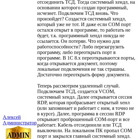
отсоединить ТСД. Тогда системный хендл, на
основании которого создан программный,
исчезнет. Подключим ТСД вновь. Что
произойдет? Создастся системный хендл,
который уже не тот. И даже если СОМ порт
остался открыт в программе, то работать не
будет, т.к. программный хендл никуда не
ссылается. Он потерян. Что нужно для
работоспособности? Либо перезагрузить
программу, либо переоткрыть порт в
программе. В 1С 8.х переоткрываются порты,
когда открывается документ, поэтому
локальные подключения не так страшны.
Достаточно переоткрыть форму документа.
Теперь рассмотрим удаленный случай.
Подключаем ТСД, создается VCOM,
системный хендл. Далее открывается сессия
RDP, которая пробрасывает открытый хенл
(или запоминает и работает с ним, я точно не
в курсе). Далее, программа в сессии RDP
Алексей
открывает проброшенный СОМ-порт и все
Администратор
работает. Кабель отсоединили или ТСД
выключили. На локальном ПК пропал СОМ
порт и закрылся главный системный хендл.