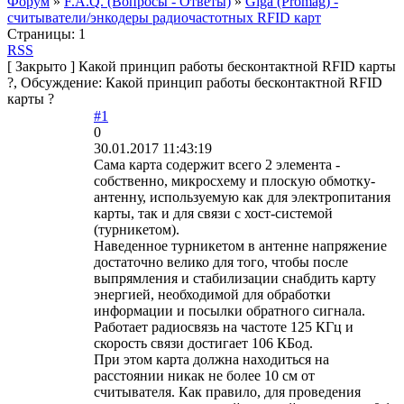
Форум
»
F.A.Q. (Вопросы - Ответы)
»
Giga (Promag) -
cчитыватели/энкодеры радиочастотных RFID карт
Страницы:
1
RSS
[
Закрыто
]
Какой принцип работы бесконтактной RFID карты
?, Обсуждение: Какой принцип работы бесконтактной RFID
карты ?
#1
0
30.01.2017 11:43:19
Сама карта содержит всего 2 элемента -
собственно, микросхему и плоскую обмотку-
антенну, используемую как для электропитания
карты, так и для связи с хост-системой
(турникетом).
Наведенное турникетом в антенне напряжение
достаточно велико для того, чтобы после
выпрямления и стабилизации снабдить карту
энергией, необходимой для обработки
информации и посылки обратного сигнала.
Работает радиосвязь на частоте 125 КГц и
скорость связи достигает 106 КБод.
При этом карта должна находиться на
расстоянии никак не более 10 см от
считывателя. Как правило, для проведения