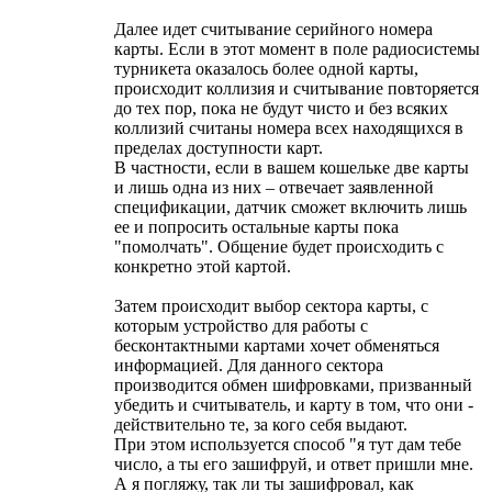
Далее идет считывание серийного номера
карты. Если в этот момент в поле радиосистемы
турникета оказалось более одной карты,
происходит коллизия и считывание повторяется
до тех пор, пока не будут чисто и без всяких
коллизий считаны номера всех находящихся в
пределах доступности карт.
В частности, если в вашем кошельке две карты
и лишь одна из них – отвечает заявленной
спецификации, датчик сможет включить лишь
ее и попросить остальные карты пока
"помолчать". Общение будет происходить с
конкретно этой картой.
Затем происходит выбор сектора карты, с
которым устройство для работы с
бесконтактными картами хочет обменяться
информацией. Для данного сектора
производится обмен шифровками, призванный
убедить и считыватель, и карту в том, что они -
действительно те, за кого себя выдают.
При этом используется способ "я тут дам тебе
число, а ты его зашифруй, и ответ пришли мне.
А я погляжу, так ли ты зашифровал, как