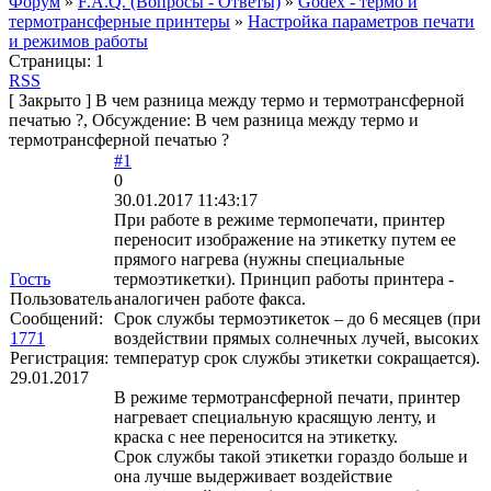
Форум
»
F.A.Q. (Вопросы - Ответы)
»
Godex - термо и
термотрансферные принтеры
»
Настройка параметров печати
и режимов работы
Страницы:
1
RSS
[
Закрыто
]
В чем разница между термо и термотрансферной
печатью ?, Обсуждение: В чем разница между термо и
термотрансферной печатью ?
#1
0
30.01.2017 11:43:17
При работе в режиме термопечати, принтер
переносит изображение на этикетку путем ее
прямого нагрева (нужны специальные
Гость
термоэтикетки). Принцип работы принтера -
Пользователь
аналогичен работе факса.
Сообщений:
Срок службы термоэтикеток – до 6 месяцев (при
1771
воздействии прямых солнечных лучей, высоких
Регистрация:
температур срок службы этикетки сокращается).
29.01.2017
В режиме термотрансферной печати, принтер
нагревает специальную красящую ленту, и
краска с нее переносится на этикетку.
Срок службы такой этикетки гораздо больше и
она лучше выдерживает воздействие