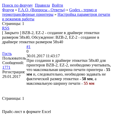
Поиск по форуму
Правила
Войти
Форум
»
F.A.Q. (Вопросы - Ответы)
»
Godex - термо и
термотрансферные принтеры
»
Настройка параметров печати
и режимов работы
Страницы:
1
RSS
[
Закрыто
]
BZB-2, EZ-2 - создание в драйвере этикетки
размером 58х40, Обсуждение: BZB-2, EZ-2 - создание в
драйвере этикетки размером 58х40
#1
0
Гость
30.01.2017 11:43:17
Пользователь
При создании в драйвере этикетки 58х40 для
Сообщений:
принтеров BZB-2, EZ-2, необходимо учитывать,
1771
что максимальная ширина печати принтера -
55
Регистрация:
мм
и, следовательно, необходимо задавать не
29.01.2017
фактический размер этикетки -
58 мм
, а
максимальную ширину печати -
55 мм
Страницы:
1
Прайс-лист в формате Excel