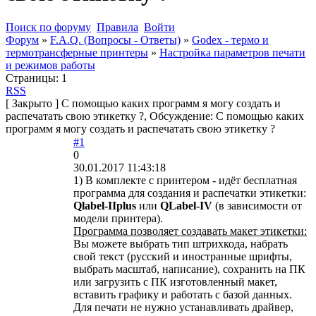
Поиск по форуму
Правила
Войти
Форум
»
F.A.Q. (Вопросы - Ответы)
»
Godex - термо и
термотрансферные принтеры
»
Настройка параметров печати
и режимов работы
Страницы:
1
RSS
[
Закрыто
]
С помощью каких программ я могу создать и
распечатать свою этикетку ?, Обсуждение: С помощью каких
программ я могу создать и распечатать свою этикетку ?
#1
0
30.01.2017 11:43:18
1) В комплекте с принтером - идёт бесплатная
программа для создания и распечатки этикетки:
Qlabel-IIplus
или
QLabel-IV
(в зависимости от
модели принтера).
Программа позволяет создавать макет этикетки:
Вы можете выбрать тип штрихкода, набрать
свой текст (русский и иностранные шрифты,
выбрать масштаб, написание), сохранить на ПК
или загрузить с ПК изготовленный макет,
вставить графику и работать с базой данных.
Для печати не нужно устанавливать драйвер,