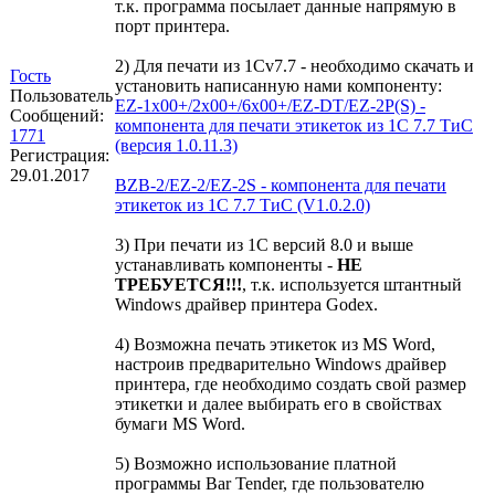
т.к. программа посылает данные напрямую в
порт принтера.
2) Для печати из 1Сv7.7 - необходимо скачать и
Гость
установить написанную нами компоненту:
Пользователь
EZ-1x00+/2x00+/6x00+/EZ-DT/EZ-2P(S) -
Сообщений:
компонента для печати этикеток из 1С 7.7 ТиС
1771
(версия 1.0.11.3)
Регистрация:
29.01.2017
BZB-2/EZ-2/EZ-2S - компонента для печати
этикеток из 1С 7.7 ТиС (V1.0.2.0)
3) При печати из 1С версий 8.0 и выше
устанавливать компоненты -
НЕ
ТРЕБУЕТСЯ!!!
, т.к. используется штантный
Windows драйвер принтера Godex.
4) Возможна печать этикеток из MS Word,
настроив предварительно Windows драйвер
принтера, где необходимо создать свой размер
этикетки и далее выбирать его в свойствах
бумаги MS Word.
5) Возможно использование платной
программы Bar Tender, где пользователю