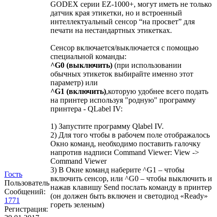
GODEX серии EZ-1000+, могут иметь не только
датчик края этикетки, но и встроенный
интеллектуальный сенсор “на просвет” для
печати на нестандартных этикетках.
Сенсор включается/выключается с помощью
специальной команды:
^G0 (выключить)
(при использовании
обычных этикеток выбирайте именно этот
параметр) или
^G1 (включить)
,которую удобнее всего подать
на принтер используя "родную" программу
принтера - QLabel IV:
1) Запустите программу Qlabel IV.
2) Для того чтобы в рабочем поле отображалось
Окно команд, необходимо поставить галочку
напротив надписи Command Viewer: View ->
Command Viewer
3) В Окне команд наберите ^G1 – чтобы
Гость
включить сенсор, или ^G0 – чтобы выключить и
Пользователь
нажав клавишу Send послать команду в принтер
Сообщений:
(он должен быть включен и светодиод «Ready»
1771
гореть зеленым)
Регистрация: