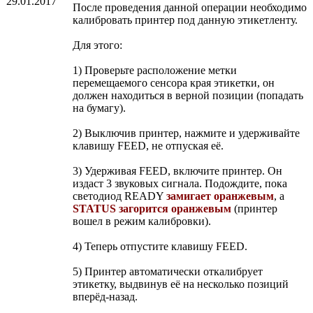
29.01.2017
После проведения данной операции необходимо
калибровать принтер под данную этикетленту.
Для этого:
1) Проверьте расположение метки
перемещаемого сенсора края этикетки, он
должен находиться в верной позиции (попадать
на бумагу).
2) Выключив принтер, нажмите и удерживайте
клавишу FEED, не отпуская её.
3) Удерживая FEED, включите принтер. Он
издаст 3 звуковых сигнала. Подождите, пока
светодиод READY
замигает оранжевым
, а
STATUS загорится оранжевым
(принтер
вошел в режим калибровки).
4) Теперь отпустите клавишу FEED.
5) Принтер автоматически откалибрует
этикетку, выдвинув её на несколько позиций
вперёд-назад.